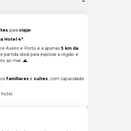
ites
para
viajar
.
a Hotel
4*
.
tre Aveiro e Porto e a apenas
5 km da
e partida ideal para explorar a região e
nto ao mar. 🌊
tos
familiares
e
suites
, com capacidade
.
 hotel.