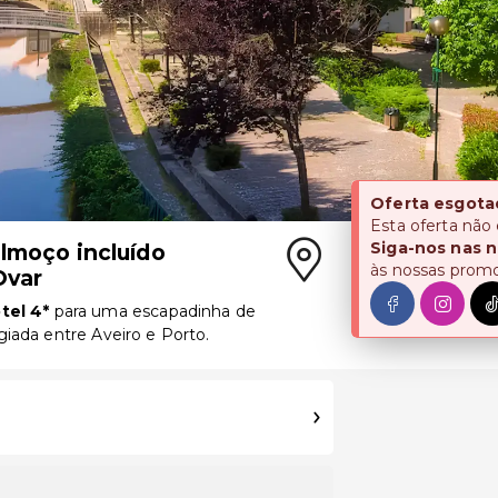
Oferta esgota
Esta oferta não
Siga-nos nas n
lmoço incluído
às nossas prom
Ovar
tel 4*
para uma escapadinha de
giada entre Aveiro e Porto.