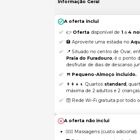
Informação Geral
A oferta inclui
👉
Oferta
disponível de
1
a
4 no
🏨 Aproveite uma estadia no
Aqu
📍 Situado no centro de Ovar, en
Praia do Furadouro
, é o ponto d
desfrutar de dias de descanso ju
🍴 Pequeno-Almoço incluído.
👨‍👩‍👧‍👦 Quartos
standard
, quar
máxima de 2 adultos e 2 crianças
🛜 Rede Wi-Fi gratuita por todo o
A oferta não inclui
💆🏻‍♀️ Massagens (custo adicional).