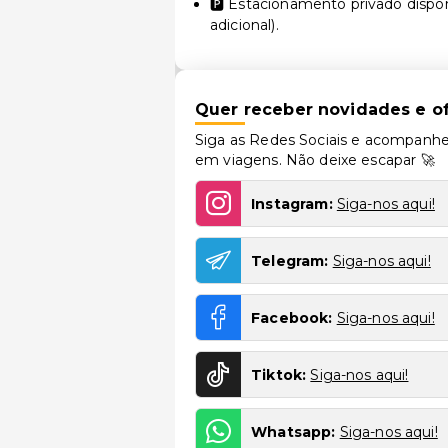
🅿️ Estacionamento privado dispon
adicional).
Quer receber novidades e of
Siga as Redes Sociais e acompanhe
em viagens. Não deixe escapar 🚀
Instagram:
Siga-nos aqui!
Telegram:
Siga-nos aqui!
Facebook:
Siga-nos aqui!
Tiktok:
Siga-nos aqui!
Whatsapp:
Siga-nos aqui!