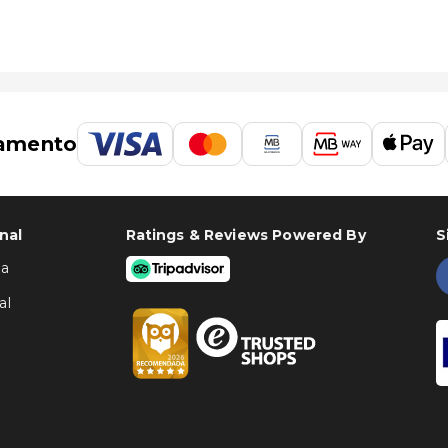
amento
nal
Ratings & Reviews Powered By
S
ha
al