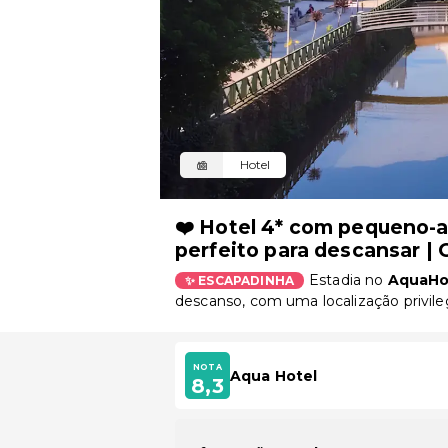
Hotel
❤️ Hotel 4* com pequeno-a
perfeito para descansar | 
Estadia no
AquaHo
✨ ESCAPADINHA
descanso, com uma localização privile
NOTA
Aqua Hotel
8,3