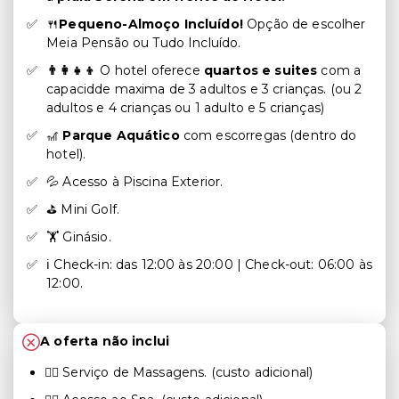
🍴
Pequeno-Almoço Incluído!
Opção de escolher
Meia Pensão ou Tudo Incluído.
👨‍👩‍👧‍👦
O hotel oferece
quartos e suites
com a
capacidde maxima de 3 adultos e 3 crianças. (ou 2
adultos e 4 crianças ou 1 adulto e 5 crianças)
🎢
Parque Aquático
com escorregas (dentro do
hotel).
💦 Acesso à Piscina Exterior.
⛳ Mini Golf.
🏋 Ginásio.
ℹ️ Check-in: das 12:00 às 20:00 | Check-out: 06:00 às
12:00.
A oferta não inclui
💆‍♂️ Serviço de Massagens. (custo adicional)