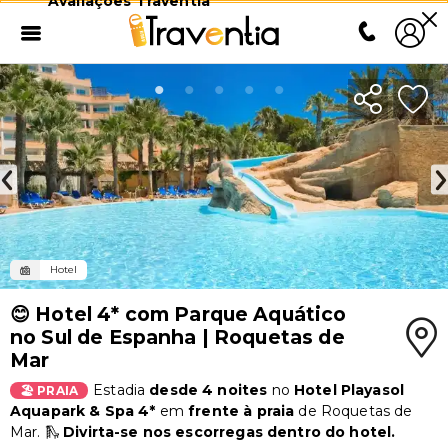
Avaliações Traventia
Hotel
😊 Hotel 4* com Parque Aquático
no Sul de Espanha | Roquetas de
Mar
Estadia
desde 4 noites
no
Hotel Playasol
🏖️ PRAIA
Aquapark & Spa 4*
em
frente
à praia
de Roquetas de
Mar. 🛝
Divirta-se nos escorregas dentro do hotel.