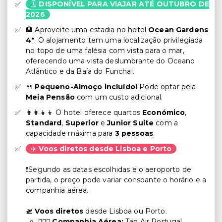
🗓️
DISPONÍVEL PARA VIAJAR ATÉ OUTUBRO DE
2026
🏨 Aproveite uma estadia no hotel
Ocean Gardens
4*
. O alojamento tem uma localização privilegiada
no topo de uma falésia com vista para o mar,
oferecendo uma vista deslumbrante do Oceano
Atlântico e da Baía do Funchal.
🍴
Pequeno-Almoço incluído!
Pode optar pela
Meia Pensão
com um custo adicional.
👨‍👩‍👧‍👦 O hotel oferece quartos
Económico
,
Standard
,
Superior
e
Junior Suite
com a
capacidade máxima para
3 pessoas
.
✈️
Voos diretos desde Lisboa e Porto
❗Segundo as datas escolhidas e o aeroporto de
partida, o preço pode variar consoante o horário e a
companhia aérea.
🛫 Voos diretos
desde Lisboa ou Porto.
🧑🏼‍✈️ Companhia Aérea:
Tap Air Portugal,