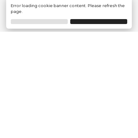
Error loading cookie banner content. Please refresh the
page.
Empresa
Quem somos?
Opiniões de Clientes
Aviso Legal
Condições Gerais
Politica de Privacidade
Política de Cookies
Gerir definições de cookies