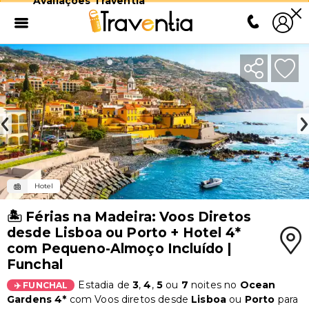
Avaliações Traventia
Hotel
🏝️ Férias na Madeira: Voos Diretos
desde Lisboa ou Porto + Hotel 4*
com Pequeno-Almoço Incluído |
Funchal
Estadia de
3
,
4
,
5
ou
7
noites no
Ocean
✈️ FUNCHAL
Gardens
4*
com Voos diretos desde
Lisboa
ou
Porto
para