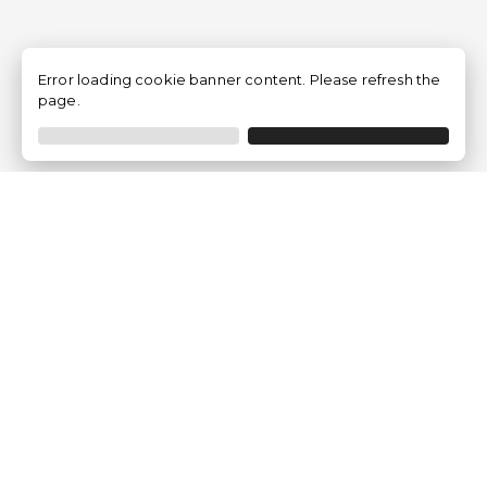
Error loading cookie banner content. Please refresh the
page.
Empresa
Quem somos?
Opiniões de Clientes
Aviso Legal
Condições Gerais
Politica de Privacidade