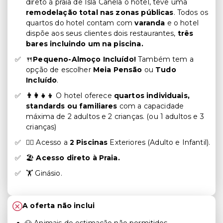
direto à praia de Isla Canela o hotel, teve uma
remodelação total nas zonas públicas
. Todos os
quartos do hotel contam com
varanda
e o hotel
dispõe aos seus clientes dois restaurantes,
três
bares incluindo um na piscina.
🍴
Pequeno-Almoço Incluído!
Também tem a
opção de escolher
Meia Pensão
ou
Tudo
Incluído
.
👨‍👩‍👧‍👦
O hotel oferece
quartos individuais,
standards ou familiares
com a capacidade
máxima
de 2 adultos e 2 crianças. (ou 1 adultos e 3
crianças)
🏊‍♂️ Acesso a
2 Piscinas
Exteriores (Adulto e Infantil).
🏖️
Acesso direto à Praia.
🏋 Ginásio.
A oferta não inclui