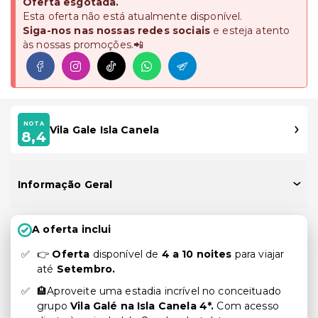
Oferta esgotada.
Esta oferta não está atualmente disponível.
Siga-nos nas nossas redes sociais
e esteja atento
às nossas promoções.📲
NOTA
Vila Gale Isla Canela
8,4
Informação Geral
A oferta inclui
👉
Oferta
disponível de
4 a 10 noites
para viajar
até
Setembro.
🏨Aproveite uma estadia incrível no conceituado
grupo
Vila Galé na Isla Canela 4*.
Com acesso