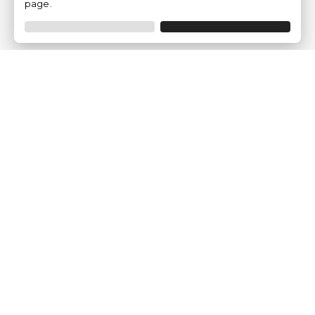
page.
Empresa
Quem somos?
Opiniões de Clientes
Aviso Legal
Condições Gerais
Politica de Privacidade
Política de Cookies
Gerir definições de cookies