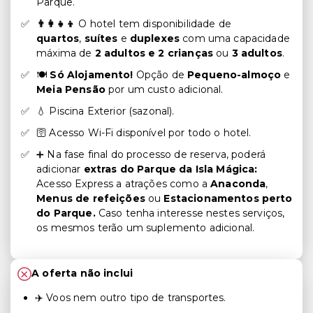
Parque.
👨‍👩‍👧‍👦
O hotel tem disponibilidade de
quartos
,
suítes
e
duplexes
com uma capacidade
máxima de
2 adultos e 2 crianças
ou
3 adultos
.
🍽️
Só Alojamento!
Opção de
Pequeno-almoço
e
Meia Pensão
por um custo adicional.
💧 Piscina Exterior (sazonal).
🛜 Acesso Wi-Fi disponível por todo o hotel.
➕ Na fase final do processo de reserva, poderá
adicionar
extras do Parque da Isla Mágica:
Acesso Express a atrações como a
Anaconda
,
Menus de refeições
ou
Estacionamentos perto
do Parque.
Caso tenha interesse nestes serviços,
os mesmos terão um suplemento adicional.
A oferta não inclui
✈️ Voos nem outro tipo de transportes.