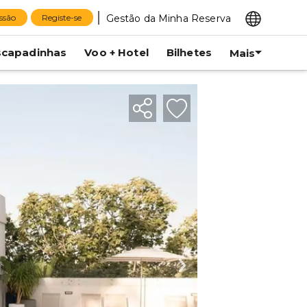
Gestão da Minha Reserva
essão
Registe-se
scapadinhas
Voo + Hotel
Bilhetes
Mais