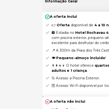
Informação Geral
A oferta inclui
👉
Oferta
disponível de
4 a 10 
🏨 Estadia no
Hotel Rochavau 4
com piscina exterior, pequeno-al
excelente para desfrutar do verão
📍 A 300m da Praia dos Três Cast
🍽️
Pequeno-almoço incluído
!
👨‍👩‍👧‍👦 O hotel oferece
quarto
adultos e 1 criança
.
💦 Acesso a Piscina Exterior.
🛜 Acesso Wi-Fi disponível por to
A oferta não inclui