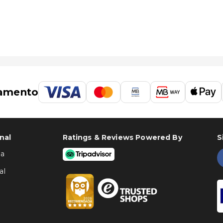
amento
nal
Ratings & Reviews Powered By
S
ha
al