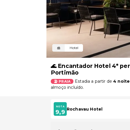
Hotel
🌊 Encantador Hotel 4* per
Portimão
Estadia a partir de
4 noite
🏖️ PRAIA
almoço incluído.
NOTA
Rochavau Hotel
9,9