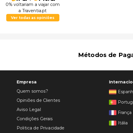
0% voltariam a viajar com
a Traventia.pt
Ver todas as opiniões
Métodos de Pag
Empresa
Internacio
Quem somos?
Espan
Opiniões de Clientes
Portug
Aviso Legal
França
Condições Gerais
Itália
Politica de Privacidade