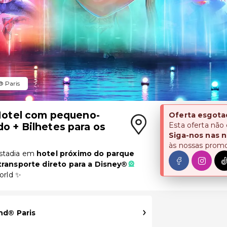
® Paris
otel com pequeno-
Oferta esgota
do + Bilhetes para os
Esta oferta não
Siga-nos nas n
às nossas prom
stadia em
hotel próximo do parque
ransporte direto para a Disney®
🎡
orld ✨
nd® Paris