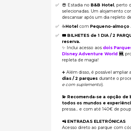
😎 Estadia no
B&B Hotel
, perto 
selecionadas. Um alojamento conf
descansar após um dia repleto 
☕
Hotel
com
Pequeno-almoço
🎟️ BILHETES de 1 DIA / 2 PAR
reserva.
✨ Inclui acesso aos
dois Parque
Disney Adventure World
🆕
, p
repleta de magia!
➕ Além disso, é possível ampliar
dias / 2 parques
durante o proc
e com suplemento
).
💫 Recomenda-se a opção de 
todos os mundos e experiênc
pressa… e com até 140€ de poup
📲 ENTRADAS ELETRÓNICAS
Acesso direto ao parque com có