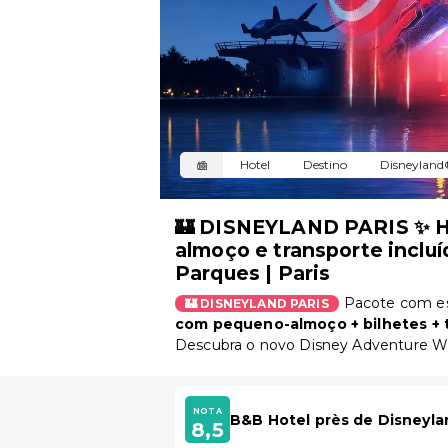
Hotel
Destino
Disneyland
🏰 DISNEYLAND PARIS ✨ H
almoço e transporte incluí
Parques | Paris
Pacote com e
🏰 DISNEYLAND PARIS
com pequeno-almoço + bilhetes + t
Descubra o novo Disney Adventure W
NOTA
B&B Hotel près de Disneyla
8,5