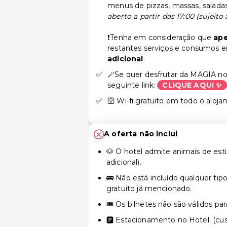
menus de pizzas, massas, saladas
aberto a partir das 17:00 (sujeito 
❗Tenha em consideração que
ap
restantes serviços e consumos e
adicional
.
🪄Se quer desfrutar da MAGIA n
seguinte link:
CLIQUE AQUI ✨
🛜 Wi-fi gratuito em todo o aloja
A oferta não inclui
🐶 O hotel admite animais de es
adicional).
🚌 Não está incluído qualquer tip
gratuito já mencionado.
🎟️ Os bilhetes não são válidos pa
🅿️ Estacionamento no Hotel. (cus