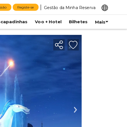
Gestão da Minha Reserva
essão
Registe-se
scapadinhas
Voo + Hotel
Bilhetes
Mais