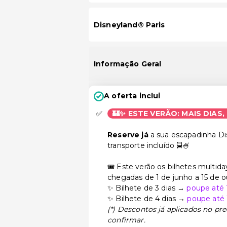
Disneyland® Paris
Informação Geral
A oferta inclui
🏰✨ ESTE VERÃO: MAIS DIAS,
Reserve já
a sua escapadinha D
transporte incluído 🚍🍧
🎟️ Este verão os bilhetes multid
chegadas de 1 de junho a 15 de o
✨ Bilhete de 3 dias →
poupe até 1
✨ Bilhete de 4 dias →
poupe até 
(*) Descontos já aplicados no pr
confirmar.