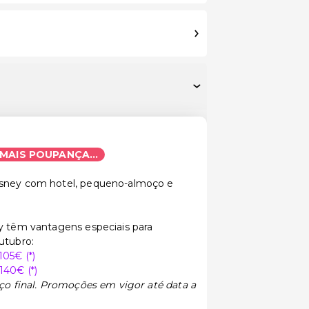
 MAIS POUPANÇA...
isney com hotel, pequeno-almoço e
ay têm vantagens especiais para
utubro:
05€ (*)
140€ (*)
eço final. Promoções em vigor até data a