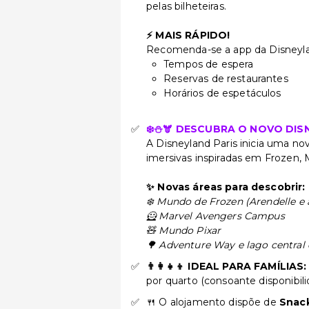
pelas bilheteiras.
⚡ MAIS RÁPIDO!
Recomenda-se a app da Disneylan
Tempos de espera
Reservas de restaurantes
Horários de espetáculos
❄️⛄🫎 DESCUBRA O NOVO DIS
A Disneyland Paris inicia uma n
imersivas inspiradas em Frozen, 
✨ Novas áreas para descobrir:
❄️ Mundo de Frozen (Arendelle e 
🦸 Marvel Avengers Campus
🧸 Mundo Pixar
🌳 Adventure Way e lago central
👨‍👩‍👧‍👦 IDEAL PARA FAMÍLIAS
por quarto (consoante disponibil
🍴 O alojamento dispõe de
Snack