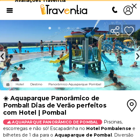
Avaliações Traventia
Hotel
Destino
Panorâmico Aquaparque Pombal
☀️ Aquaparque Panorâmico de
Pombal! Dias de Verão perfeitos
com Hotel | Pombal
Piscinas,
🌊 AQUAPARQUE PANORÂMICO DE POMBAL
escorregas e não só! Escapadinha no
Hotel Pombalense
e
bilhetes de 1 dia para o
Aquaparque de Pombal
. Diversão