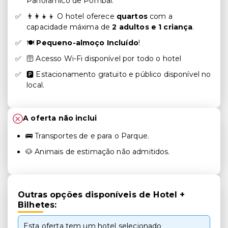
Panorâmico de Pombal.
👨‍👩‍👧‍👦 O hotel oferece
quartos
com a
capacidade máxima de
2 adultos e 1 criança
.
🍽️
Pequeno-almoço Incluído
!
🛜 Acesso Wi-Fi disponível por todo o hotel
🅿️ Estacionamento gratuito e público disponível no
local.
A oferta não inclui
🚌 Transportes de e para o Parque.
🐶 Animais de estimação não admitidos.
Outras opções disponíveis de Hotel +
Bilhetes:
Esta oferta tem um hotel selecionado