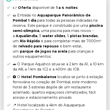
👉
Oferta
disponível de
1 a 4 noites
.
🎫 Entrada no
Aquaparque Panorâmico de
Pombal 1 dia
para todas as pessoas indicadas na
reserva. Este parque é constituído por uma
piscina
semi-olímpica
, uma piscina para mais novos -
a
Aqualândia
, 3
water slides
, 5
pistas brandas
,
um
R
io Rápido
e para completar mais de 7000m²
de
relvado para repouso
e bem-estar,
um
parque de jogos na areia
para crianças e
outros equipamentos.
🚗 O Parque Aquático situa-se a 2 km da A1, a 10 km
da A8, a 1 km da IC2 e a 400m do IC8.
🏨 O
Hotel Pombalense
localiza-se junto à estação
ferroviária no coração de Pombal, este moderno
hotel de 3 estrelas dispõe de um restaurante
aclamado, quartos espaçosos climatizados, fácil
acesso e estacionamento privado.
📍 Hotel localizado a 4km do Aquaparque