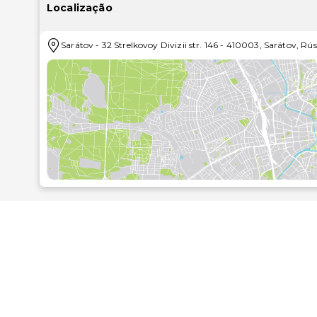
algumas das comodidades adicionais disponíveis neste
Localização
vista de olhos pela ementa do serviço de quarto 
diariamente entre as 7:00 e as 11:00 mediante uma 
Sarátov
-
32 Strelkovoy Divizii str. 146
-
410003
,
Sarátov
,
Rús
de água estão entre o leque de comodidades oferec
aeroporto (disponível 24 horas) mediante uma sobretaxa e há estacionamento grátis no local..As distâncias são
apresentadas à 0,1 milha e ao quilómetro mais próxi
Casa Museu P.V. Kuznetsov - 1,5 km/0,9 mi
Museu da Glória Militar de Saratov - 2,1 km/1,3 mi
Museu de Arte de Radishchev - 2,2 km/1,4 mi
Ponte Saratov - 2,3 km/1,4 mi
Museu Fedin - 2,4 km/1,5 mi
Teatro de Ópera e Ballet de Saratov - 2,4 km/1,5 mi
Museu Regional das Tradições Populares de Saratov -
Museu da Residência Chernyshevsky - 2,7 km/1,7 mi
Teatro de Marionetas Teremok - 2,7 km/1,7 mi
Circo de Saratov - 3,6 km/2,2 mi
Museu Comemorativo V.E. Borisov-Musatov - 4,1 km/
Teatro Académico Dramático IA Slonova - 5,3 km/3,3
Estádio Lokomotiv - 5,7 km/3,6 mi
Parque Lukomorie - 5,8 km/3,6 mi