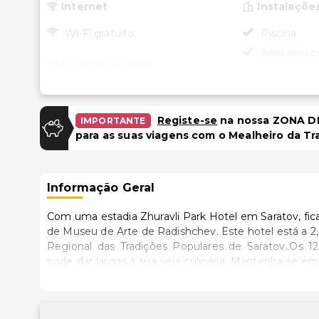
Internet
Instalaçõe
Wi-Fi gratuito
Piscina
Área para 
Estacionamento
Espaço par
Estacionamento gratuito
Transport
Registe-se
na nossa ZONA DE
IMPORTANTE
Transporte 
para as suas viagens com o Mealheiro da Tr
(custo adici
Informação Geral
Com uma estadia Zhuravli Park Hotel em Saratov, fic
de Museu de Arte de Radishchev. Este hotel está a 2,4 km (1,5 mi) de Museu Fedin e a 2,6 km (1,6 mi) de Museu
Regional das Tradições Populares de Saratov..Os 
pode dar largas à sua veia culinária. Mantenha-se em 
comodidades incluem ainda um frigorífico e um conju
é efetuada diária..Participe nas várias atividades recr
soberbas vistas a partir do jardim. Wi-Fi grátis, 