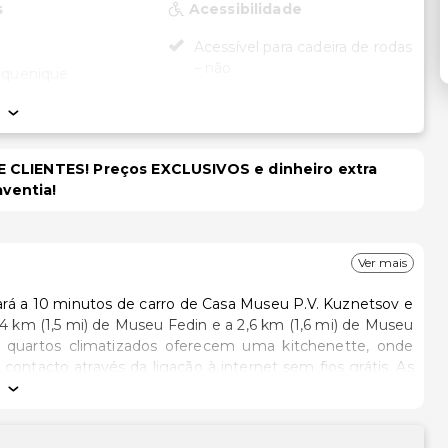
s
Acessibilidade
Acessível para cadeira de rodas
– não
piquenique
a conferências
Outros serviços
e
Armazenamento de esqui
 CLIENTES! Preços EXCLUSIVOS e dinheiro extra
Serviço de lavanderia
para o aeroporto
aventia!
onal)
Ver mais
ará a 10 minutos de carro de Casa Museu P.V. Kuznetsov e
12 quartos climatizados oferecem uma kitchenette, onde
contacto através da ligação à internet sem fios grátis. As
nto de cortinas/cortinados opacos. A limpeza dos quartos
eativas do local, incluindo uma piscina interior, ou aprecie
uma área para piqueniques e grelhadores de churrasco são