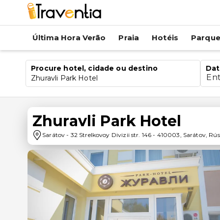
Última Hora Verão
Praia
Hotéis
Parqu
Procure hotel, cidade ou destino
Dat
En
Zhuravli Park Hotel
Zhuravli Park Hotel
Sarátov
-
32 Strelkovoy Divizii str. 146
-
410003
,
Sarátov
,
Rús