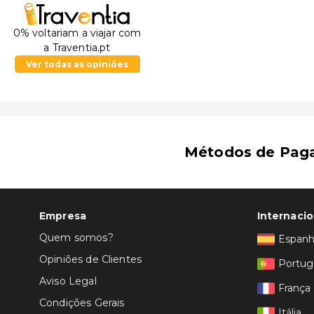
O aeroporto principal mais próximo é o de Saratov (G
0% voltariam a viajar com
a Traventia.pt
Ver todas as opiniões
Métodos de Pag
Empresa
Internacio
Quem somos?
Espan
Opiniões de Clientes
Portug
Aviso Legal
França
Condições Gerais
Itália