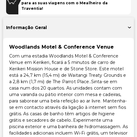
para as suas viagens com o Mealheiro da
Traventia!
Instalações
Biblioteca
Informação Geral
Piscina
Área para piquenique
Woodlands Motel & Conference Venue
Espaço para conferências
Com uma estadia Woodlands Motel & Conference
Venue em Kerikeri, ficará a 5 minutos de carro de
Transporte
Kerikeri Mission House e de Stone Store. Este motel
Sem transporte acessível
está a 24,7 km (15,4 mi) de Waitangi Treaty Grounds e
a 2,8 km (1,7 mi) de The Parrot Place..Sinta-se em
Acessibilidade
casa num dos 20 quartos. As unidades contam com
uma varanda ou pátio interior com mesa e cadeiras,
Acessível para cadeira de rodas
para saborear uma bela refeição ao ar livre. Mantenha-
se em contacto através da ligação à internet sem fios
Acessibilidade no quarto (em quartos selecionados)
grátis. As casas de banho têm artigos de higiene
Caminho acessível para cadeira de rodas
grátis e secadores de cabelo..Experimente uma
piscina exterior e uma banheira de hidromassagem. As
Outros serviços
facilidades adicionais incluem Wi-Fi grátis, um televisor