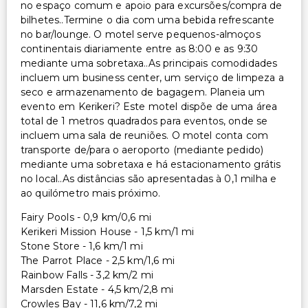
no espaço comum e apoio para excursões/compra de
Serviço de lavanderia
bilhetes..Termine o dia com uma bebida refrescante
no bar/lounge. O motel serve pequenos-almoços
continentais diariamente entre as 8:00 e as 9:30
mediante uma sobretaxa..As principais comodidades
incluem um business center, um serviço de limpeza a
seco e armazenamento de bagagem. Planeia um
evento em Kerikeri? Este motel dispõe de uma área
total de 1 metros quadrados para eventos, onde se
incluem uma sala de reuniões. O motel conta com
transporte de/para o aeroporto (mediante pedido)
mediante uma sobretaxa e há estacionamento grátis
no local..As distâncias são apresentadas à 0,1 milha e
ao quilómetro mais próximo.
Fairy Pools - 0,9 km/0,6 mi
Kerikeri Mission House - 1,5 km/1 mi
Stone Store - 1,6 km/1 mi
The Parrot Place - 2,5 km/1,6 mi
Rainbow Falls - 3,2 km/2 mi
Marsden Estate - 4,5 km/2,8 mi
Crowles Bay - 11,6 km/7,2 mi