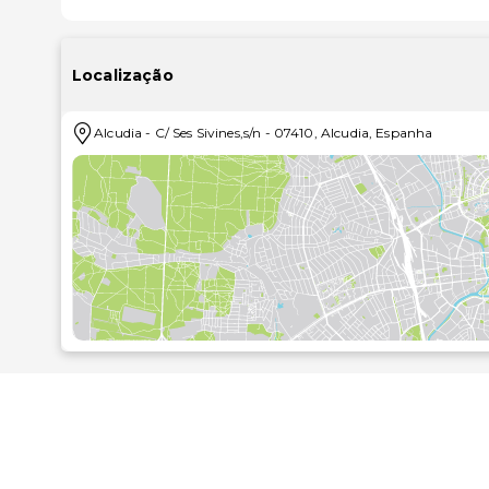
Localização
Alcudia
-
C/ Ses Sivines,s/n
-
07410
,
Alcudia
,
Espanha