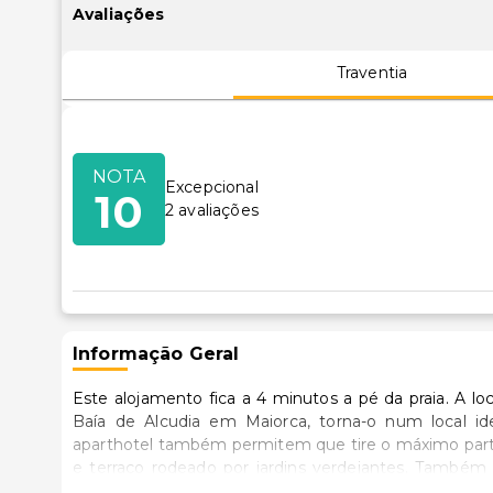
Avaliações
Traventia
NOTA
Excepcional
10
2
avaliações
Informação Geral
Este alojamento fica a 4 minutos a pé da praia. A l
Baía de Alcudia em Maiorca, torna-o num local id
aparthotel também permitem que tire o máximo partid
e terraço rodeado por jardins verdejantes. Também 
Parque Natural S'Albufera e da cidade histórica à beir