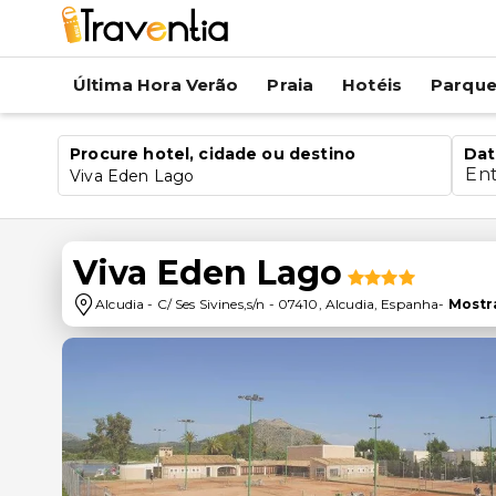
Última Hora Verão
Praia
Hotéis
Parqu
Procure hotel, cidade ou destino
Dat
En
Viva Eden Lago
Viva Eden Lago
Alcudia
-
C/ Ses Sivines,s/n
-
07410
,
Alcudia
,
Espanha
-
Mostr