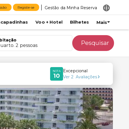
Gestão da Minha Reserva
essão
Registe-se
scapadinhas
Voo + Hotel
Bilhetes
Mais
bitação
Pesquisar
quarto. 2 pessoas
Excepcional
NOTA
10
Ver
2
Avaliações