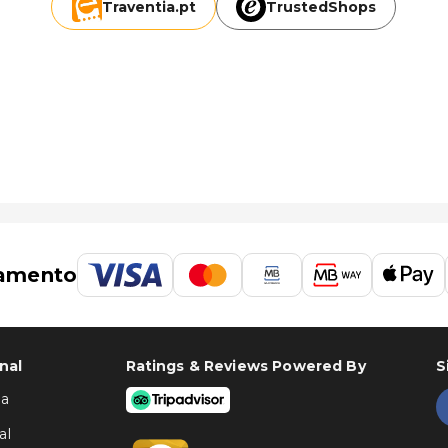
Traventia.
pt
TrustedShops
amento
nal
Ratings & Reviews Powered By
S
ha
al