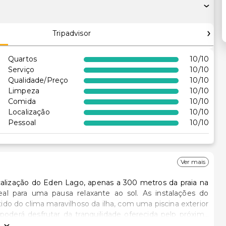
Tripadvisor
Quartos
10
/10
Serviço
10
/10
Qualidade/Preço
10
/10
Limpeza
10
/10
Comida
10
/10
Localização
10
/10
Pessoal
10
/10
Ver mais
ocalização do Eden Lago, apenas a 300 metros da praia na
eal para uma pausa relaxante ao sol. As instalações do
o do clima maravilhoso da ilha, com uma piscina exterior
poderá desfrutar da tranquilidade oferecida pelp próximo
a-mar de Alcudia.