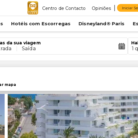
Centro de Contacto
Opiniões
Iniciar S
es
Hotéis com Escorregas
Disneyland® Paris
E
as da sua viagem
Ha
trada
|
Saída
1 
ar mapa