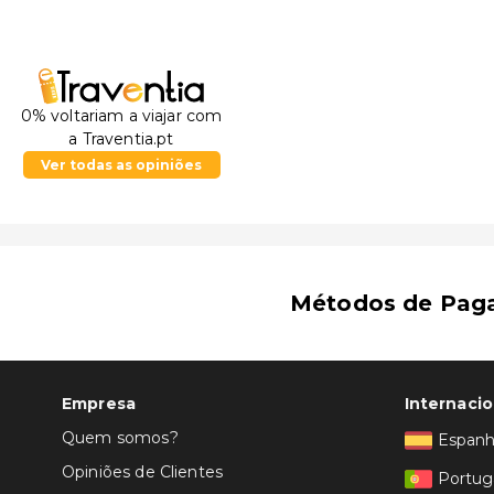
0% voltariam a viajar com
a Traventia.pt
Ver todas as opiniões
Métodos de Pag
Empresa
Internacio
Quem somos?
Espan
Opiniões de Clientes
Portug