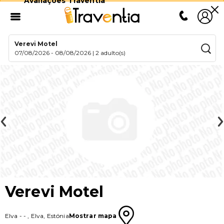
Avaliações Traventia
Verevi Motel
07/08/2026
-
08/08/2026
|
2 adulto(s)
Verevi Motel
Elva
-
-
,
Elva
,
Estónia
Mostrar mapa