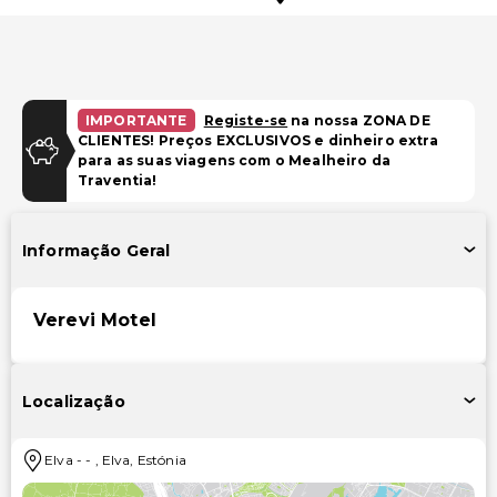
IMPORTANTE
Registe-se
na nossa ZONA DE
CLIENTES! Preços EXCLUSIVOS e dinheiro extra
para as suas viagens com o Mealheiro da
Traventia!
Informação Geral
Verevi Motel
Localização
Elva
-
-
,
Elva
,
Estónia