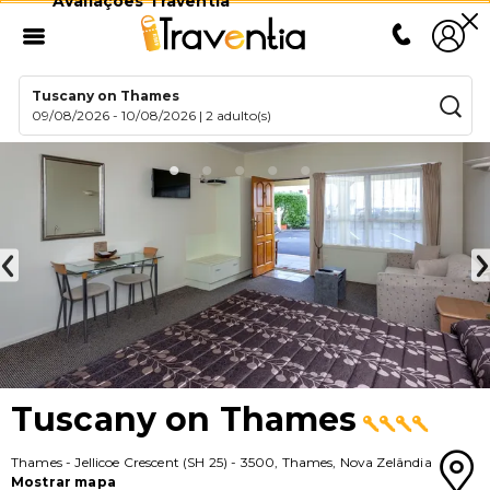
Avaliações Traventia
Tuscany on Thames
09/08/2026
-
10/08/2026
|
2 adulto(s)
Tuscany on Thames
Thames
-
Jellicoe Crescent (SH 25)
-
3500
,
Thames
,
Nova Zelândia
Mostrar mapa