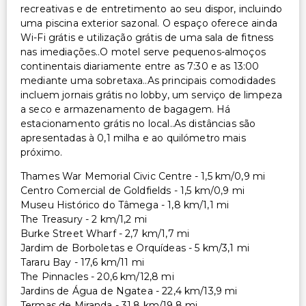
recreativas e de entretimento ao seu dispor, incluindo
uma piscina exterior sazonal. O espaço oferece ainda
Wi-Fi grátis e utilização grátis de uma sala de fitness
nas imediações..O motel serve pequenos-almoços
continentais diariamente entre as 7:30 e as 13:00
mediante uma sobretaxa..As principais comodidades
incluem jornais grátis no lobby, um serviço de limpeza
a seco e armazenamento de bagagem. Há
estacionamento grátis no local..As distâncias são
apresentadas à 0,1 milha e ao quilómetro mais
próximo.
Thames War Memorial Civic Centre - 1,5 km/0,9 mi
Centro Comercial de Goldfields - 1,5 km/0,9 mi
Museu Histórico do Tâmega - 1,8 km/1,1 mi
The Treasury - 2 km/1,2 mi
Burke Street Wharf - 2,7 km/1,7 mi
Jardim de Borboletas e Orquídeas - 5 km/3,1 mi
Tararu Bay - 17,6 km/11 mi
The Pinnacles - 20,6 km/12,8 mi
Jardins de Água de Ngatea - 22,4 km/13,9 mi
Termas de Miranda - 31,8 km/19,8 mi