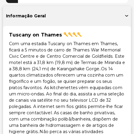
Piscina ao ar livre sazonal
Informação Geral
Instalações
Instalações de ginástica
Tuscany on Thames
Acessibilidade
Com uma estadia Tuscany on Thames em Thames,
ficará a 5 minutos de carro de Thames War Memorial
Acessibilidade no quarto (em quartos selecionados)
Civic Centre e de Centro Comercial de Goldfields. Este
Recepção acessível para cadeira de rodas
motel está a 31,8 km (19,8 mi) de Termas de Miranda e
a 38,8 km (24,1 mi) de Karangahake Gorge..Os 14
Caminho acessível para cadeira de rodas
quartos climatizados oferecem uma cozinha com um
Estacionamento acessível para cadeira de rodas
frigorífico e um fogão, se quiser preparar os seus
pratos favoritos. As kitchenettes vêm equipadas com
Outros serviços
um micro-ondas. Ao final do dia, assista a uma seleção
de canais via satélite no seu televisor LCD de 32
Uso gratuito de academia nas proximidades
polegadas. A internet sem fios grátis permite-lhe ficar
Serviço de lavanderia
sempre contactável. As casas de banho privativas,
Serviço de lavanderia/lavagem a seco
com uma combinação polibã/banheira, dispõem de
uma banheira de hidromassagem e de artigos de
higiene grátis..Não perca as várias atividades