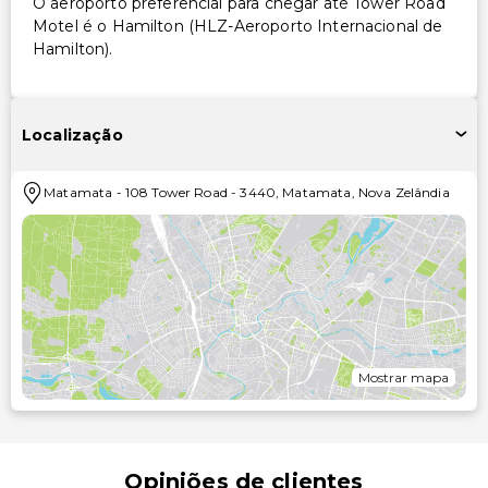
O aeroporto preferencial para chegar até Tower Road
Motel é o Hamilton (HLZ-Aeroporto Internacional de
Hamilton).
Localização
Matamata
-
108 Tower Road
-
3440
,
Matamata
,
Nova Zelândia
Mostrar mapa
Opiniões de clientes