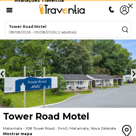
Avaliações Traventia
Tower Road Motel
08/08/2026
-
09/08/2026
|
2 adulto(s)
Tower Road Motel
Matamata
-
108 Tower Road
-
3440
,
Matamata
,
Nova Zelândia
Mostrar mapa