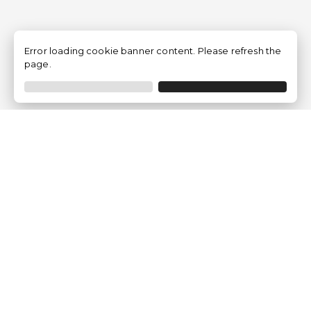
Error loading cookie banner content. Please refresh the
page.
Empresa
Quem somos?
Opiniões de Clientes
Aviso Legal
Condições Gerais
Politica de Privacidade