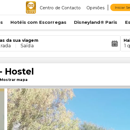
Centro de Contacto
Opiniões
Iniciar S
es
Hotéis com Escorregas
Disneyland® Paris
E
as da sua viagem
Ha
trada
|
Saída
1 
- Hostel
Mostrar mapa