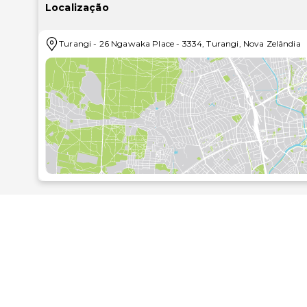
separadas.
Localização
Participe nas várias atividades recreativas do local, i
Turangi
-
26 Ngawaka Place
-
3334
,
Turangi
,
Nova Zelândia
partir do jardim. Wi-fi grátis, armazenamento de e
adicionais disponíveis neste hostel.
As principais comodidades incluem computadores, Che
em Turangi? Este hostel dispõe de uma zona para co
de 2 metros quadrados. Há estacionamento grátis no l
As distâncias são apresentadas à 0,1 milha e ao quil
Posto de Turismo de Turangi i-SITE - 0,3 km/0,2 mi
River Vineyard - 3,2 km/2 mi
Tongariro National Trout Centre - 4,9 km/3 mi
Piscinas Termais de Tokaanu - 6,2 km/3,9 mi
Lake Taupō - 6,3 km/3,9 mi
Parque Nacional de Tongariro (e arredores) - 7,6 km/4
Lake Rotopounamu - 11,9 km/7,4 mi
Kuratau Jetty - 18,3 km/11,4 mi
Tongariro Alpine Crossing - 24,8 km/15,4 mi
Tree Trunk Gorge - 27,9 km/17,4 mi