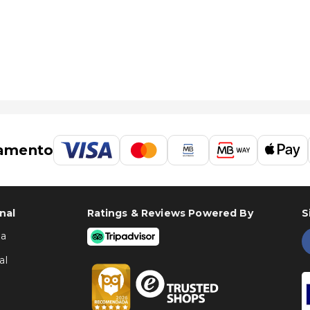
 de Taupō (TUO) - 44 km/27,3 mi
amento
nal
Ratings & Reviews Powered By
S
ha
al