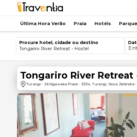
Última Hora Verão
Praia
Hotéis
Parqu
Procure hotel, cidade ou destino
Dat
En
Tongariro River Retreat - Hostel
Tongariro River Retreat 
Turangi
-
26 Ngawaka Place
-
3334
,
Turangi
,
Nova Zelândia
-