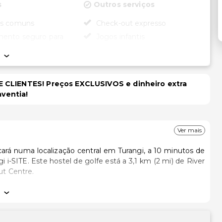
s
Outros serviços
as comuns
Check-out expresso
ento seguro para
Jogos infantis
Armazenamento de esqui
ento para
Aluguer de bicicletas no local
isponível
Serviço de lavanderia
 CLIENTES! Preços EXCLUSIVOS e dinheiro extra
a conferências
aventia!
dade
cessível para
Ver mais
rodas
ssível para cadeira
cará numa localização central em Turangi, a 10 minutos de
 (2 mi) de River
ut Centre.
ento acessível para
rodas
 17 quartos oferecem Smart TV e lareiras. Prepare as suas
 seus serões, tem à sua disposição uma seleção de canais
em ainda jornais grátis nos dias úteis e áreas de estar