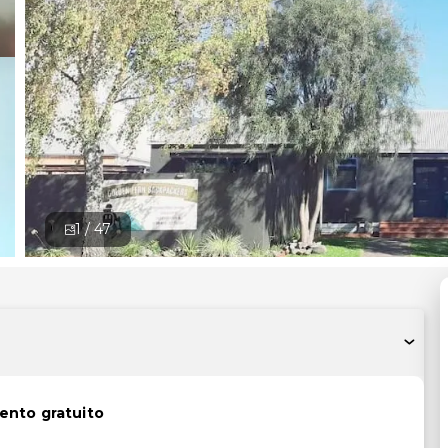
1 /
47
ento gratuito