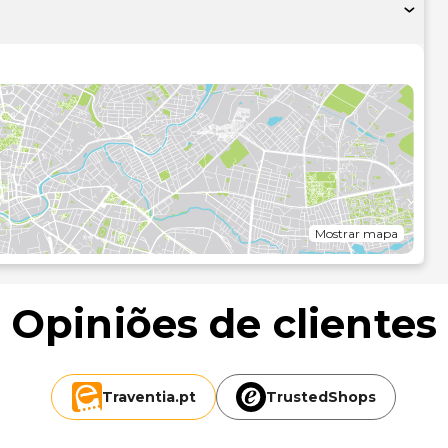
ncluindo aluguer de bicicletas, ou aprecie soberbas vistas a
squis e uma lareira no lobby são algumas das comodidades
ck-in rápido e registo de saída rápido. Planeia um evento
nferências e de 35 salas de reuniões, com uma área total
ocal.
ómetro mais próximo.
Mostrar mapa
Opiniões de clientes
,7 mi
Traventia.
pt
TrustedShops