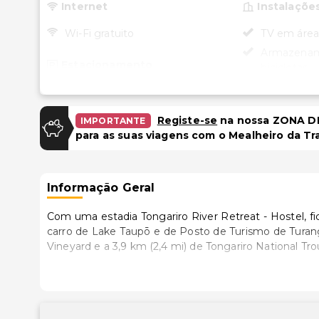
Internet
Instalaçõe
Wi-Fi gratuito
TV em áre
Armazenam
Estacionamento
bicicletas
Estacionam
Estacionamento gratuito
bicicletas d
Registe-se
na nossa ZONA DE
Espaço par
IMPORTANTE
Piscina e Bem-estar
para as suas viagens com o Mealheiro da Tr
Águas termais nas
Acessibili
proximidades
Recepção a
Informação Geral
cadeira de 
Caminho ace
Com uma estadia Tongariro River Retreat - Hostel, fi
de rodas
carro de Lake Taupō e de Posto de Turismo de Turangi i-SITE. Este hostel de golfe está a 3,1 km
Vineyard e a 3,9 km (2,4 mi) de Tongariro National Tro
Estacionam
cadeira de 
Para que se sinta em casa durante a sua estadia, os
refeições na cozinha partilhada. Para preencher os
digitais e um leitor de DVD. As comodidades inclu