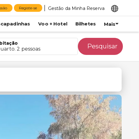
Gestão da Minha Reserva
essão
Registe-se
scapadinhas
Voo + Hotel
Bilhetes
Mais
bitação
Pesquisar
quarto. 2 pessoas