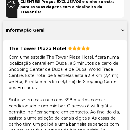
CLIENTES! Preços EXCLUSIVOS e dinheiro extra
Estacionamento gratuito com manobrista
para as suas viagens com o Mealheiro da
Traventia!
Piscina e Bem-estar
Spa de serviço completo
Informação Geral
Sala(s) de tratamento de spa
Piscina infantil
The Tower Plaza Hotel
Instalações
Com uma estadia The Tower Plaza Hotel, ficará numa
localização central em Dubai, a 5 minutos de carro de
Instalações de ginástica
Shopping Center de Dubai e de Dubai World Trade
Carregador/portaria
Centre. Este hotel de 5 estrelas está a 3,9 km (2,4 mi)
de Burj Khalifa e a 15 km (9,3 mi) de Shopping Center
Acessibilidade
dos Emirados.
Acessível para cadeira de rodas
Sinta-se em casa num dos 398 quartos com ar
condicionado e um minibar. O acesso à wi-fi grátis
Acessibilidade no quarto (em quartos selecionados)
permite-lhe ficar sempre em contacto. Ao final do dia,
Recepção acessível para cadeira de rodas
assista a uma seleção de canais digitais. As casas de
Centro de fitness acessível para cadeira de rodas
banho têm um polibã e uma banheira separados com
Receção com concierge acessível para cadeira de