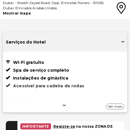
Dubai
-
Sheikh Zayed Road, Opp. Emirates Towers
-
191055
,
Dubai
,
Emirados Árabes Unidos
Mostrar mapa
Serviços do Hotel
Wi-Fi gratuito
Spa de serviço completo
Instalações de ginástica
Acessível para cadeira de rodas
Internet
Ver mais
Wi-Fi gratuito
Estacionamento
IMPORTANTE
Registe-se
na nossa ZONA DE