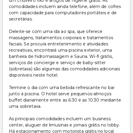
um chuveiro fixo e artigos de higiene grátis. As
rodas
comodidades incluem ainda telefone, além de cofres
com capacidade para computadores portáteis e de
Restaurante no local acessível para cadeira de rodas
secretárias.
Estacionamento acessível para cadeira de rodas
Deleite-se com uma ida ao spa, que oferece
Outros serviços
massagens, tratamentos corporais e tratamentos
faciais. Se procura entretenimento e atividades
Serviço de babá ou cuidados infantis (taxa extra)
recreativas, encontrará uma piscina exterior, uma
Cofre na recepção
banheira de hidromassagem e Sauna. Wi-fi grátis,
Equipa multilíngue
serviços de concierge e serviço de baby-sitter
(sobretaxa) são algumas das comodidades adicionais
Serviço de lavanderia
disponíveis neste hotel.
Serviço de limusine ou carro com motorista
disponível
Termine o dia com uma bebida refrescante no bar
Serviço de lavanderia/lavagem a seco
junto à piscina. O hotel serve pequenos-almoços
buffet diariamente entre as 6:30 e as 10:30 mediante
uma sobretaxa.
As principais comodidades incluem um business
center, aluguer de limusinas e jornais grátis no lobby.
Há estacionamento com motorista grátis no local.