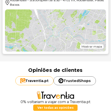
Roosendaal
-
Stationsplein 5a & 5b
-
4702 VX
,
Roosendaal
,
Países
Baixos
Mostrar mapa
Opiniões de clientes
Traventia.
pt
TrustedShops
0% voltariam a viajar com a Traventia.pt
Ver todas as opiniões