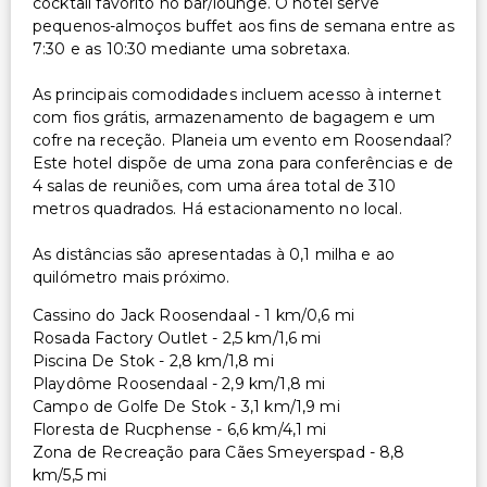
cocktail favorito no bar/lounge. O hotel serve
pequenos-almoços buffet aos fins de semana entre as
7:30 e as 10:30 mediante uma sobretaxa.
As principais comodidades incluem acesso à internet
com fios grátis, armazenamento de bagagem e um
cofre na receção. Planeia um evento em Roosendaal?
Este hotel dispõe de uma zona para conferências e de
4 salas de reuniões, com uma área total de 310
metros quadrados. Há estacionamento no local.
As distâncias são apresentadas à 0,1 milha e ao
quilómetro mais próximo.
Cassino do Jack Roosendaal - 1 km/0,6 mi
Rosada Factory Outlet - 2,5 km/1,6 mi
Piscina De Stok - 2,8 km/1,8 mi
Playdôme Roosendaal - 2,9 km/1,8 mi
Campo de Golfe De Stok - 3,1 km/1,9 mi
Floresta de Rucphense - 6,6 km/4,1 mi
Zona de Recreação para Cães Smeyerspad - 8,8
km/5,5 mi