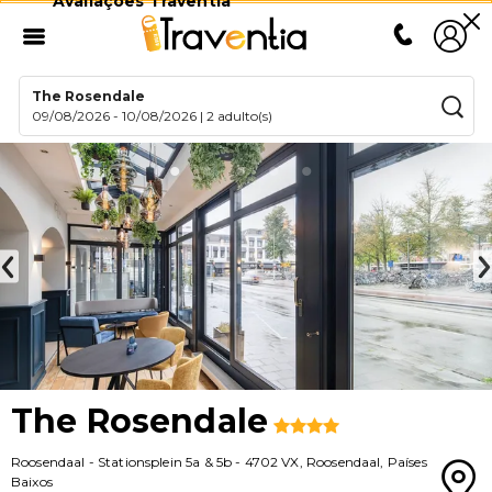
Avaliações Traventia
The Rosendale
09/08/2026
-
10/08/2026
|
2 adulto(s)
The Rosendale
Roosendaal
-
Stationsplein 5a & 5b
-
4702 VX
,
Roosendaal
,
Países
Baixos