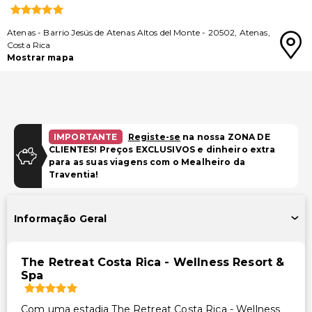
Atenas
-
Barrio Jesús de Atenas Altos del Monte
-
20502
,
Atenas
,
Costa Rica
Mostrar mapa
IMPORTANTE
Registe-se
na nossa ZONA DE
CLIENTES! Preços EXCLUSIVOS e dinheiro extra
para as suas viagens com o Mealheiro da
Traventia!
Informação Geral
The Retreat Costa Rica - Wellness Resort &
Spa
Com uma estadia The Retreat Costa Rica - Wellness