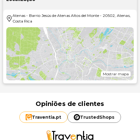
Atenas
-
Barrio Jesús de Atenas Altos del Monte
-
20502
,
Atenas
,
Costa Rica
Mostrar mapa
Opiniões de clientes
Traventia.
pt
TrustedShops