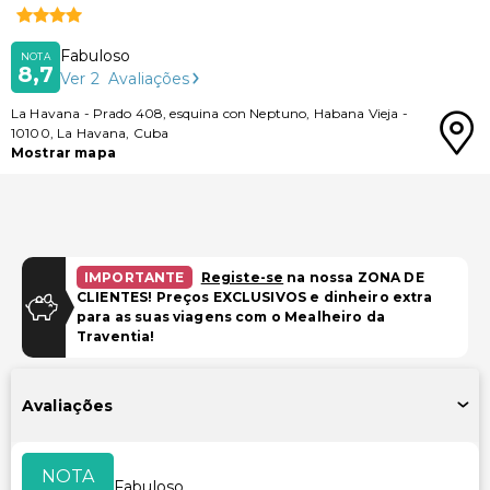
Fabuloso
NOTA
8,7
Ver
2
Avaliações
La Havana
-
Prado 408, esquina con Neptuno, Habana Vieja
-
10100
,
La Havana
,
Cuba
Mostrar mapa
IMPORTANTE
Registe-se
na nossa ZONA DE
CLIENTES! Preços EXCLUSIVOS e dinheiro extra
para as suas viagens com o Mealheiro da
Traventia!
Avaliações
NOTA
Fabuloso