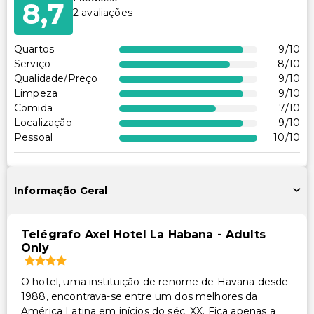
8,7
2
avaliações
Quartos
9
/10
Serviço
8
/10
Qualidade/Preço
9
/10
Limpeza
9
/10
Comida
7
/10
Localização
9
/10
Pessoal
10
/10
Informação Geral
Telégrafo Axel Hotel La Habana - Adults
Only
O hotel, uma instituição de renome de Havana desde
1988, encontrava-se entre um dos melhores da
América Latina em inícios do séc. XX. Fica apenas a