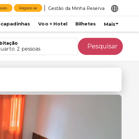
Gestão da Minha Reserva
essão
Registe-se
scapadinhas
Voo + Hotel
Bilhetes
Mais
bitação
Pesquisar
quarto. 2 pessoas