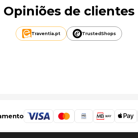
Opiniões de clientes
Traventia.
pt
TrustedShops
 o de Ilha de São Tomé (TMS-Aeroporto Internacional de
amento