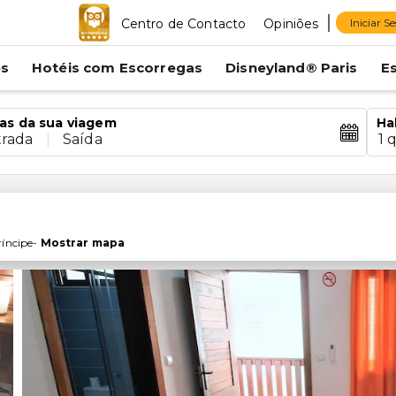
Centro de Contacto
Opiniões
Iniciar S
es
Hotéis com Escorregas
Disneyland® Paris
E
as da sua viagem
Ha
trada
|
Saída
1 
íncipe
-
Mostrar mapa