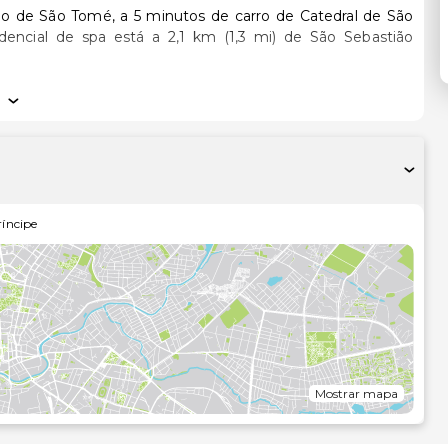
o de São Tomé, a 5 minutos de carro de Catedral de São
onado, um frigorífico e um micro-ondas. Prepare as suas
contacto graças à internet sem fios. As casas de banho
o e secadores de cabelo.
 Entre as facilidades adicionais contam-se Wi-fi grátis,
es/compra de bilhetes. O autocarro do hotel permite-lhe
íncipe
ganizada diariamente. A casa de hóspedes serve pequenos-
e as 10:00 mediante uma sobretaxa.
de bagagem, uma lavandaria e uma biblioteca. A casa de
a e há
Mostrar mapa
ómetro mais próximo.