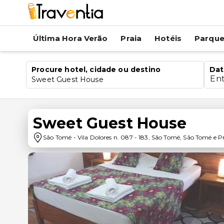
Última Hora Verão
Praia
Hotéis
Parqu
Procure hotel, cidade ou destino
Dat
En
Sweet Guest House
Sweet Guest House
São Tomé
-
Vila Dolores n. 087
-
183
,
São Tomé
,
São Tomé e Pr