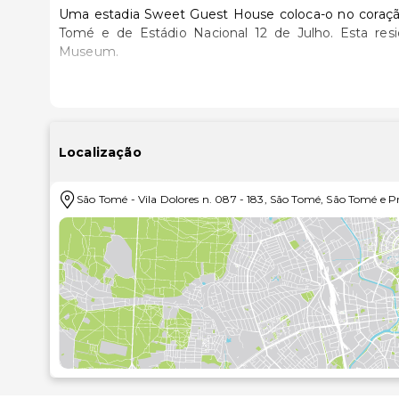
Uma estadia Sweet Guest House coloca-o no coraçã
Tomé e de Estádio Nacional 12 de Julho. Esta residencial de spa está a 2,1 km (1,3 mi) de São Sebastião
Museum.
Sinta-se em casa num dos 15 quartos com ar condici
refeições na cozinha partilhada. Mantenha-se em 
privativas dispõem de um polibã com um chuveiro fix
Localização
Mime-se com uma ida ao spa e desfrute de massagens.
um televisor no espaço comum e apoio para excursõ
São Tomé
-
Vila Dolores n. 087
-
183
,
São Tomé
,
São Tomé e Pr
chegar à praia em menos de nada.
Aproveite ainda para conviver na receção grátis, or
almoços de cozinha local diariamente entre as 7:30 
As principais comodidades incluem armazenamento 
hóspedes conta com transporte de/para o aeroporto (disponível 24 horas) mediante uma sobretax
estacionamento grátis no local.
As distâncias são apresentadas à 0,1 milha e ao quil