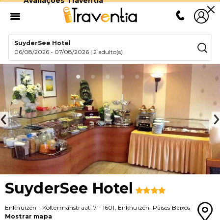
Avaliações Traventia
SuyderSee Hotel
06/08/2026
-
07/08/2026
|
2 adulto(s)
SuyderSee Hotel
Enkhuizen
-
Koltermanstraat, 7
-
1601
,
Enkhuizen
,
Países Baixos
Mostrar mapa