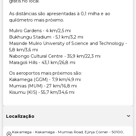
grátis no local.
As distâncias são apresentadas à 0,1 milha e ao
quilómetro mais próximo.
Muliro Gardens - 4 km/2,5 mi
Bukhungu Stadium - 5,1 km/3,2 mi
Masinde Muliro University of Science and Technology -
5,8 km/3,6 mi
Nabongo Cultural Centre - 35,9 km/22,3 mi
Maragoli Hills - 43,1 km/26,8 mi
Os aeroportos mais próximos são:
Kakamega (GGM) - 7,9 km/4,9 mi
Mumias (MUM) - 27 km/16,8 mi
Kisumu (KIS) - 55,7 km/34,6 mi
Localização
Kakamega
-
Kakamega - Mumias Road, Ejinja Corner
-
50100
,