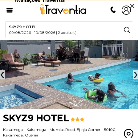
Avaliações Traventia
SKYZ9 HOTEL
09/08/2026
-
10/08/2026
|
2 adulto(s)
SKYZ9 HOTEL
Kakamega
-
Kakamega - Mumias Road, Ejinja Corner
-
50100
,
Kakamega
,
Quénia