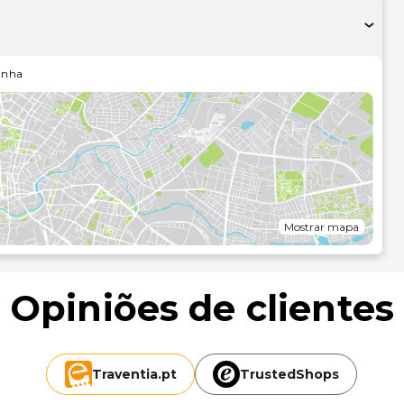
 com recepção e serviço de check-out sob 24 h e elevador.
ara conferências e acesso à Internet sem fios. O parque de
atura própria.Os amplos quartos confortáveis apresentam
 os quartos compreendem casa de banho privativa com
anha
ma de casal. Estão equipados com telefone, televisão,
e compreendem ar condicionado e aquecimento.Uma das
aquecida, que conta com uma rampa e um elevador para
 conta também com tecnologia de ponta para tratamentos e
ccionar o seu pequeno-almoço continental do buffet e o
Mostrar mapa
Opiniões de clientes
Traventia.
pt
TrustedShops