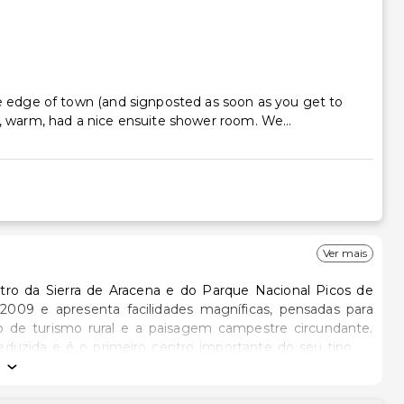
the edge of town (and signposted as soon as you get to
n, warm, had a nice ensuite shower room. We...
Ver mais
ntro da Sierra de Aracena e do Parque Nacional Picos de
 2009 e apresenta facilidades magníficas, pensadas para
ro de turismo rural e a paisagem campestre circundante.
eduzida e é o primeiro centro importante do seu tipo na
m como actividades terapêuticas, treinos e turismo. Este
s, dos quais 12 quartos, 3 suites júnior e 3 apartamentos.