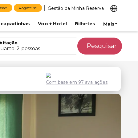
Gestão da Minha Reserva
essão
Registe-se
scapadinhas
Voo + Hotel
Bilhetes
Mais
bitação
Pesquisar
quarto. 2 pessoas
Com base em 97 avaliações