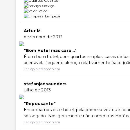
Quartos
Serviço
Valor
Limpeza
Artur M
dezembro de 2013
Bom Hotel mas caro...
É um bom hotel, com quartos amplos, casas de banh
aceitável. Pequeno almoço relativamente fraco (não 
Ler opinião completa
stefanjansaunders
julho de 2013
Repousante
Encontramos este hotel, pela primeira vez que fora
sossegado. Nós geralmente não comer nos Hotéis em 
Ler opinião completa