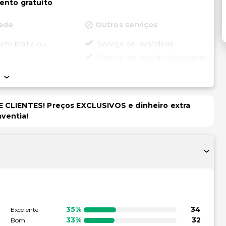
ento gratuito
dade
Outros serviços
 em braille ou
Serviço de lavanderia
Serviço de lavanderia/lavagem
ade no quarto (em
a seco
ecionados)
ssível para cadeira
 CLIENTES! Preços EXCLUSIVOS e dinheiro extra
aventia!
ento acessível para
rodas
35%
34
Excelente
33%
32
Bom