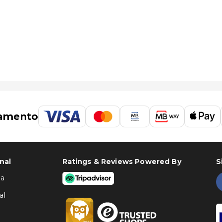
amento
nal
Ratings & Reviews Powered By
S
ha
al