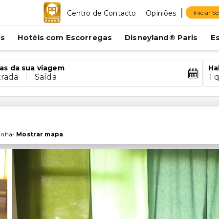
Centro de Contacto
Opiniões
Iniciar S
es
Hotéis com Escorregas
Disneyland® Paris
E
as da sua viagem
Ha
trada
|
Saída
1 
anha
-
Mostrar mapa