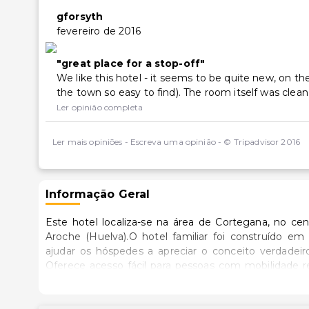
gforsyth
fevereiro de 2016
great place for a stop-off
We like this hotel - it seems to be quite new, on 
the town so easy to find). The room itself was clea
Ler opinião completa
Ler mais opiniões
-
Escreva uma opinião
-
© Tripadvisor 2016
Informação Geral
Este hotel localiza-se na área de Cortegana, no ce
Aroche (Huelva).O hotel familiar foi construído em
ajudar os hóspedes a apreciar o conceito verdadei
Oferece acesso fácil para pessoas com mobilidade r
Andaluzia. Proporciona diversão e descontracção, be
hotel climatizado conta com um total de 51 habitaçõe