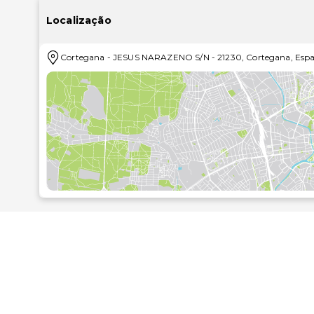
As facilidades ao dispor incluem um hall de entrada
Existe um café, uma sala de refeições, instalações p
Localização
estacionamento estará ao dispor de hóspedes com vi
piso aquecido e vistas para as montanhas. Todos
Cortegana
-
JESUS NARAZENO S/N
-
21230
,
Cortegana
,
Esp
duche/banheira e secador de cabelo, bem como ca
acesso à Internet e kitchenette. Adicionalment
maravilhas deste hotel é a sua piscina coberta 
permitir o acesso à água. O centro de reabilitação
sessões de fisioterapia.Os hóspedes poderão sele
almoço e o jantar à la carte ou como menu.