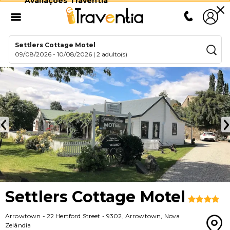
Avaliações Traventia
Settlers Cottage Motel
09/08/2026
-
10/08/2026
|
2 adulto(s)
Settlers Cottage Motel
Arrowtown
-
22 Hertford Street
-
9302
,
Arrowtown
,
Nova
Zelândia