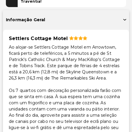
Estacionamento para bicicletas disponível
Traventia!
Área para piquenique
Informação Geral
Acessibilidade
Caminho acessível para cadeira de rodas
Settlers Cottage Motel
Estacionamento acessível para cadeira de rodas
Ao alojar-se Settlers Cottage Motel em Arrowtown,
ficará perto de teleféricos, a 5 minutos a pé de St
Outros serviços
Patrick's Catholic Church & Mary MacKillop's Cottage
Serviço de babá ou cuidados infantis (taxa extra)
e de Tobins Track. Este parque de férias de 4 estrelas
está a 20,6 km (12,8 mi) de Skyline Queenstown e a
Aluguer de bicicletas no local
26,3 km (16,3 mi) de The Remarkables Ski Area.
Serviço de lavanderia
Os 7 quartos com decoração personalizada farão com
que se sinta em casa. À sua espera tem uma cozinha
com um frigorífico e uma placa de cozinha. As
unidades contam com uma varanda ou pátio interior.
Ao final do dia, aproveite para assistir a uma seleção
de canais por cabo no seu televisor de ecrã plano ou
ligue-se à wi-fi grátis e dê uma espreitadela pelo seu