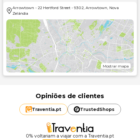
Arrowtown
-
22 Hertford Street
-
9302
,
Arrowtown
,
Nova
Zelândia
Mostrar mapa
Opiniões de clientes
Traventia.
pt
TrustedShops
0% voltariam a viajar com a Traventia.pt