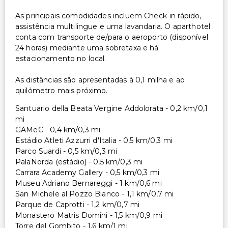
As principais comodidades incluem Check-in rápido,
assistência multilingue e uma lavandaria. O aparthotel
conta com transporte de/para o aeroporto (disponível
24 horas) mediante uma sobretaxa e há
estacionamento no local.
As distâncias são apresentadas à 0,1 milha e ao
quilómetro mais próximo.
Santuario della Beata Vergine Addolorata - 0,2 km/0,1
mi
GAMeC - 0,4 km/0,3 mi
Estádio Atleti Azzurri d'Italia - 0,5 km/0,3 mi
Parco Suardi - 0,5 km/0,3 mi
PalaNorda (estádio) - 0,5 km/0,3 mi
Carrara Academy Gallery - 0,5 km/0,3 mi
Museu Adriano Bernareggi - 1 km/0,6 mi
San Michele al Pozzo Bianco - 1,1 km/0,7 mi
Parque de Caprotti - 1,2 km/0,7 mi
Monastero Matris Domini - 1,5 km/0,9 mi
Torre del Gombito - 1,6 km/1 mi