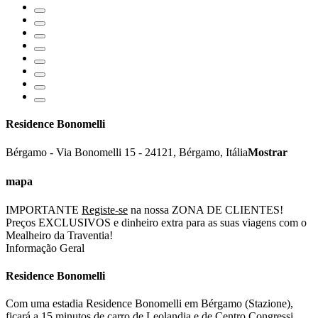
Residence Bonomelli
Bérgamo
-
Via Bonomelli 15
-
24121
,
Bérgamo
,
Itália
Mostrar
mapa
IMPORTANTE
Registe-se
na nossa ZONA DE CLIENTES!
Preços EXCLUSIVOS e dinheiro extra para as suas viagens com o
Mealheiro da Traventia!
Informação Geral
Residence Bonomelli
Com uma estadia Residence Bonomelli em Bérgamo (Stazione),
ficará a 15 minutos de carro de Leolandia e de Centro Congressi