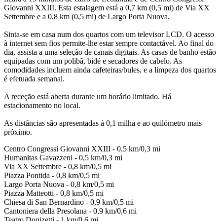
Giovanni XXIII. Esta estalagem está a 0,7 km (0,5 mi) de Via XX
Settembre e a 0,8 km (0,5 mi) de Largo Porta Nuova.
Sinta-se em casa num dos quartos com um televisor LCD. O acesso
à internet sem fios permite-lhe estar sempre contactável. Ao final do
dia, assista a uma seleção de canais digitais. As casas de banho estão
equipadas com um polibã, bidé e secadores de cabelo. As
comodidades incluem ainda cafeteiras/bules, e a limpeza dos quartos
é efetuada semanal.
A receção está aberta durante um horário limitado. Há
estacionamento no local.
As distâncias são apresentadas à 0,1 milha e ao quilómetro mais
próximo.
Centro Congressi Giovanni XXIII - 0,5 km/0,3 mi
Humanitas Gavazzeni - 0,5 km/0,3 mi
Via XX Settembre - 0,8 km/0,5 mi
Piazza Pontida - 0,8 km/0,5 mi
Largo Porta Nuova - 0,8 km/0,5 mi
Piazza Matteotti - 0,8 km/0,5 mi
Chiesa di San Bernardino - 0,9 km/0,5 mi
Cantoniera della Presolana - 0,9 km/0,6 mi
Teatro Donizetti - 1 km/0,6 mi