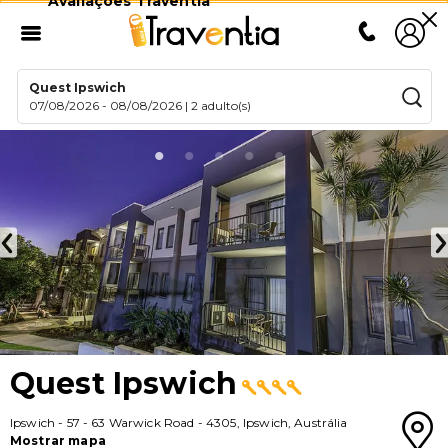
Avaliações Traventia
Quest Ipswich
07/08/2026
-
08/08/2026
|
2 adulto(s)
Quest Ipswich
Ipswich
-
57 - 63 Warwick Road
-
4305
,
Ipswich
,
Austrália
Mostrar mapa