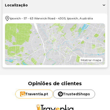
Localização
Ipswich
-
57 - 63 Warwick Road
-
4305
,
Ipswich
,
Austrália
Mostrar mapa
Opiniões de clientes
Traventia.
pt
TrustedShops