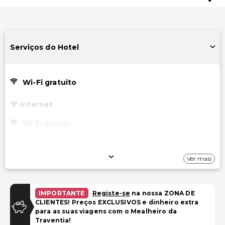
Serviços do Hotel
Wi-Fi gratuito
Internet
Wi-Fi gratuito
Estacionamento
Ver mais
Estacionamento na rua
Estacionamento gratuito nas proximidades
Estacionamento (taxa extra)
IMPORTANTE
Registe-se
na nossa ZONA DE
CLIENTES! Preços EXCLUSIVOS e dinheiro extra
para as suas viagens com o Mealheiro da
Instalações
Traventia!