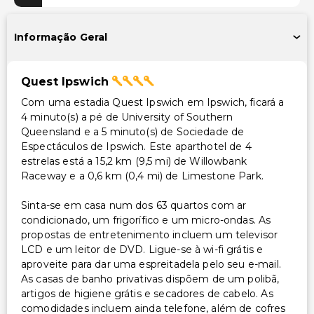
Área para piquenique
Informação Geral
Acessibilidade
Acessibilidade no quarto (em quartos selecionados)
Quest Ipswich
Caminho acessível para cadeira de rodas
Com uma estadia Quest Ipswich em Ipswich, ficará a
Estacionamento acessível para cadeira de rodas
4 minuto(s) a pé de University of Southern
Queensland e a 5 minuto(s) de Sociedade de
Outros serviços
Espectáculos de Ipswich. Este aparthotel de 4
estrelas está a 15,2 km (9,5 mi) de Willowbank
Serviço de babá ou cuidados infantis (taxa extra)
Raceway e a 0,6 km (0,4 mi) de Limestone Park.
Cofre na recepção
Serviço de lavanderia
Sinta-se em casa num dos 63 quartos com ar
condicionado, um frigorífico e um micro-ondas. As
Serviço de lavanderia/lavagem a seco
propostas de entretenimento incluem um televisor
LCD e um leitor de DVD. Ligue-se à wi-fi grátis e
aproveite para dar uma espreitadela pelo seu e-mail.
As casas de banho privativas dispõem de um polibã,
artigos de higiene grátis e secadores de cabelo. As
comodidades incluem ainda telefone, além de cofres