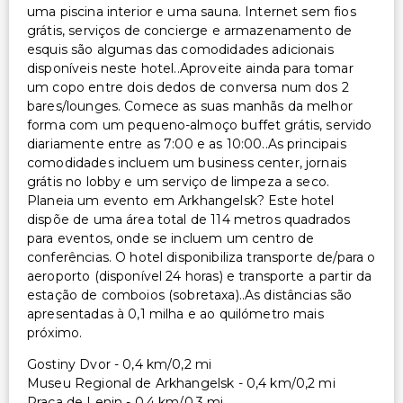
Acessibilidade no quarto (em quartos selecionados)
uma piscina interior e uma sauna. Internet sem fios
Caminho acessível para cadeira de rodas
grátis, serviços de concierge e armazenamento de
esquis são algumas das comodidades adicionais
Outros serviços
disponíveis neste hotel..Aproveite ainda para tomar
um copo entre dois dedos de conversa num dos 2
Uso gratuito de academia nas proximidades
bares/lounges. Comece as suas manhãs da melhor
forma com um pequeno-almoço buffet grátis, servido
Cofre na recepção
diariamente entre as 7:00 e as 10:00..As principais
Armazenamento de esqui
comodidades incluem um business center, jornais
Serviço de lavanderia
grátis no lobby e um serviço de limpeza a seco.
Serviço de lavanderia/lavagem a seco
Planeia um evento em Arkhangelsk? Este hotel
dispõe de uma área total de 114 metros quadrados
para eventos, onde se incluem um centro de
conferências. O hotel disponibiliza transporte de/para o
aeroporto (disponível 24 horas) e transporte a partir da
estação de comboios (sobretaxa)..As distâncias são
apresentadas à 0,1 milha e ao quilómetro mais
próximo.
Gostiny Dvor - 0,4 km/0,2 mi
Museu Regional de Arkhangelsk - 0,4 km/0,2 mi
Praça de Lenin - 0,4 km/0,3 mi