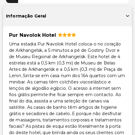
Acesso à piscina 24 horas
Instalações de fitness 24 horas
Informação Geral
Instalações
Pur Navolok Hotel
TV em áreas comuns
Uma estadia Pur Navolok Hotel coloca-o no coração
Instalações de ginástica
de Arkhangelsk, a 5 minutos a pé de Gostiny Dvor e
Caixa multibanco/serviços bancários
de Museu Regional de Arkhangelsk. Este hotel de 4
Carregador/portaria
estrelas está a 0,5 km (0,3 mi) de Museu de Belas
Artes de Arkhangelsk e a 0,5 km (0,3 mi) de Praça de
Espaço para conferências
Lenin..Sinta-se em casa num dos 164 quartos com um
minibar. As camas têm colchões viscoelástico e
Transporte
lençóis de algodão egípcio. O acesso à internet sem
fios grátis permite-lhe ficar sempre em contacto. Ao
Deixar na estação de trem (taxa extra)
final do dia, assista a uma seleção de canais via
Retirada na estação de comboio (taxa extra)
satélite. As casas de banho têm artigos de higiene
Transporte para o aeroporto (custo adicional)
grátis e secadores de cabelo..E porque não desfrutar
de massagens, tratamentos corporais e tratamentos
Acessibilidade
faciais? As pistas de esqui estão literalmente à porta
do deste hotel, que brinda ainda os seus clientes com