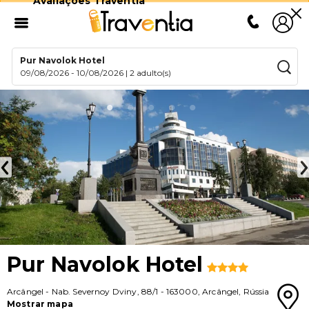
Avaliações Traventia
Pur Navolok Hotel
09/08/2026
-
10/08/2026
|
2 adulto(s)
Pur Navolok Hotel
Arcângel
-
Nab. Severnoy Dviny, 88/1
-
163000
,
Arcângel
,
Rússia
Mostrar mapa