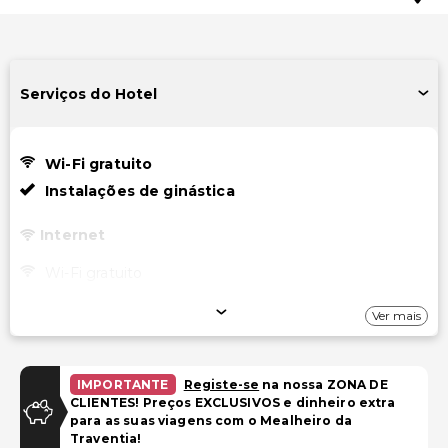
Serviços do Hotel
Wi-Fi gratuito
Instalações de ginástica
Internet
Wi-Fi gratuito
Estacionamento
Ver mais
Estacionamento (taxa extra)
IMPORTANTE
Registe-se
na nossa ZONA DE
Piscina e Bem-estar
CLIENTES! Preços EXCLUSIVOS e dinheiro extra
para as suas viagens com o Mealheiro da
Serviços de spa no local
Traventia!