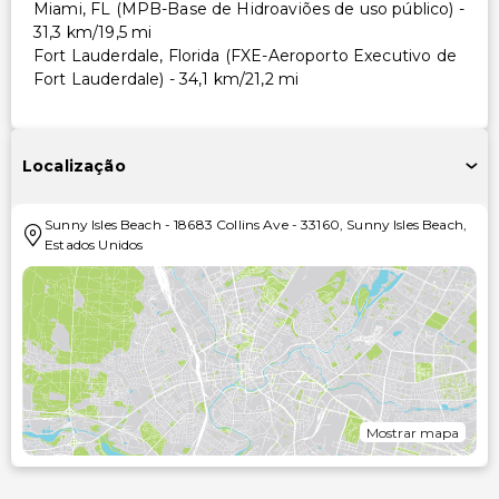
Miami, FL (MPB-Base de Hidroaviões de uso público) -
31,3 km/19,5 mi
Fort Lauderdale, Florida (FXE-Aeroporto Executivo de
Fort Lauderdale) - 34,1 km/21,2 mi
Localização
Sunny Isles Beach
-
18683 Collins Ave
-
33160
,
Sunny Isles Beach
,
Estados Unidos
Mostrar mapa