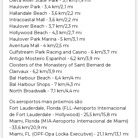
Oleta River State Park - 3,1 km/1,9 mi
Haulover Park - 3,4 km/2,1 mi
Hallandale Beach - 3,6 km/2,2 mi
Intracoastal Mall - 3,6 km/2,2 mi
Haulover Beach - 3,7 km/2,3 mi
Hollywood Beach - 4,3 km/2,7 mi
Haulover Park Marina - 5 km/3,1 mi
Aventura Mall - 4 km/2,5 mi
Gulfstream Park Racing and Casino - 6 km/3,7 mi
Antigo Mosteiro Espanhol - 6,2 km/3,9 mi
Cloisters of the Monastery of Saint Bernard de
Clairvaux - 6,2 km/3,9 mi
Bal Harbour Beach - 6,4 km/4 mi
Bal Harbour Shops - 7 km/4,3 mi
North Broadwalk - 7,1 km/4,4 mi
Os aeroportos mais próximos são:
Fort Lauderdale, Florida (FLL-Aeroporto Internacional
de Fort Lauderdale - Hollywood) - 25,5 km/15,8 mi
Miami, Florida (MIA-Aeroporto Internacional de Miami)
- 33,6 km/20,9 mi
Miami, FL (OPF-Opa Locka Executive) - 21,1 km/13,1 mi