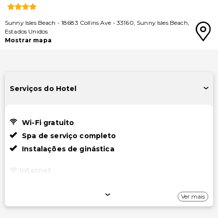
Sunny Isles Beach
-
18683 Collins Ave
-
33160
,
Sunny Isles Beach
,
Estados Unidos
Mostrar mapa
Serviços do Hotel
Wi-Fi gratuito
Spa de serviço completo
Instalações de ginástica
Internet
Wi-Fi gratuito
Ver mais
Estacionamento