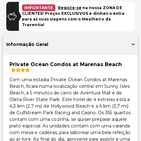
Estacionamento com manobrista (taxa extra)
IMPORTANTE
Registe-se
na nossa ZONA DE
CLIENTES! Preços EXCLUSIVOS e dinheiro extra
para as suas viagens com o Mealheiro da
Piscina e Bem-estar
Traventia!
Spa de serviço completo
Piscina infantil
Informação Geral
Instalações de fitness 24 horas
Instalações
Private Ocean Condos at Marenas Beach
Salas de reunião
Com uma estadia Private Ocean Condos at Marenas
Instalações de ginástica
Beach, ficará numa localização central em Sunny Isles
Área para piquenique
Beach, a 5 minutos de carro de Aventura Mall e de
Oleta River State Park. Este hotel de 4 estrelas está a
4,3 km (2,7 mi) de Hollywood Beach e a 6 km (3,7 mi)
Outros serviços
de Gulfstream Park Racing and Casino..Os 355 quartos
Cofre na recepção
contam com uma cozinha, se quiser preparar aquele
prato especial. As unidades contam com uma varanda
Serviço de lavanderia
com mesa e cadeiras, para saborear uma bela refeição
Serviço de lavanderia/lavagem a seco
ao ar livre. Ao final do dia, aproveite para assistir a uma