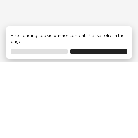
Error loading cookie banner content. Please refresh the
page.
Empresa
Quem somos?
Opiniões de Clientes
Aviso Legal
Condições Gerais