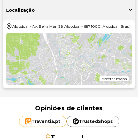
Localização
Algodoal
-
Av. Beira Mar, 38 Algodoal
-
6871000
,
Algodoal
,
Brasil
Mostrar mapa
Opiniões de clientes
Traventia.
pt
TrustedShops