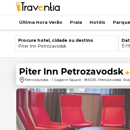
Última Hora Verão
Praia
Hotéis
Parqu
Procure hotel, cidade ou destino
Dat
En
Piter Inn Petrozavodsk
Piter Inn Petrozavodsk
Petrozavodsk
-
1 Gagarin Square
-
185035
,
Petrozavodsk
,
Rús