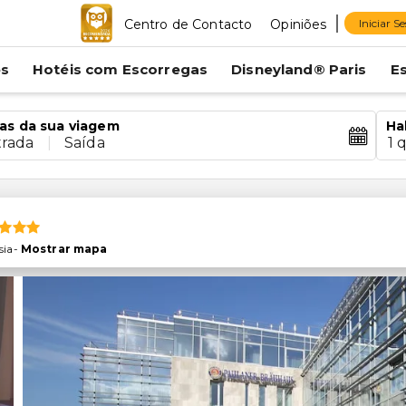
Centro de Contacto
Opiniões
Iniciar S
es
Hotéis com Escorregas
Disneyland® Paris
E
as da sua viagem
Ha
trada
|
Saída
1 
sia
-
Mostrar mapa