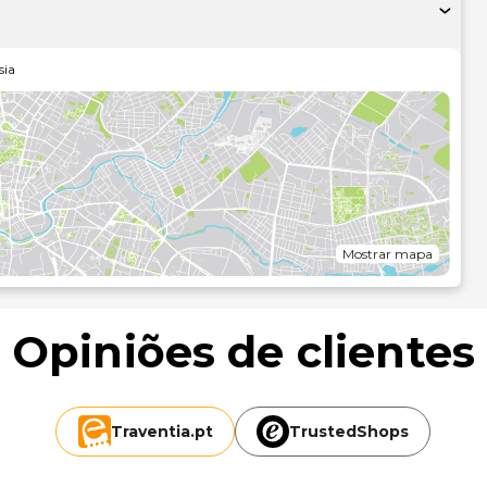
t
ja de presentes/quiosque de jornais são algumas das
ve as iguarias da cozinha alemã no Paulaner Brauhaus, um
sia
rir permanecer na privacidade dos seus aposentos, dê uma
horas específicas). Comece as suas manhãs da melhor forma
mente entre as 7:00 e as 11:00..As principais comodidades
grátis no lobby e um serviço de limpeza a seco. Planeia um
rea total de 198 metros quadrados para eventos, onde se
to grátis no local..As distâncias são apresentadas à 0,1
,8 km/0,5 mi
Mostrar mapa
mi
- 1,2 km/0,8 mi
Opiniões de clientes
/1,3 mi
Traventia.
pt
TrustedShops