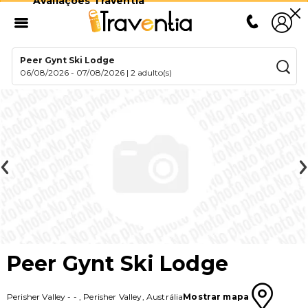
Avaliações Traventia
Peer Gynt Ski Lodge
06/08/2026
-
07/08/2026
|
2 adulto(s)
Peer Gynt Ski Lodge
Perisher Valley
-
-
,
Perisher Valley
,
Austrália
Mostrar mapa