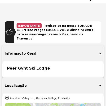
IMPORTANTE
Registe-se
na nossa ZONA DE
CLIENTES! Preços EXCLUSIVOS e dinheiro extra
para as suas viagens com o Mealheiro da
Traventia!
Informação Geral
Peer Gynt Ski Lodge
Localização
Perisher Valley
-
-
,
Perisher Valley
,
Austrália