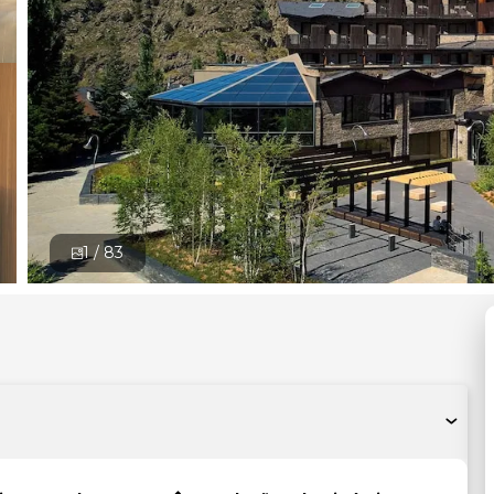
1 /
83