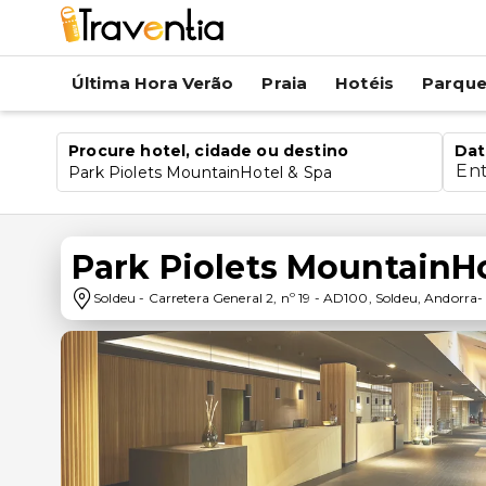
Última Hora Verão
Praia
Hotéis
Parqu
Procure hotel, cidade ou destino
Dat
En
Park Piolets MountainHotel & Spa
Park Piolets MountainHo
Soldeu
-
Carretera General 2, nº 19
-
AD100
,
Soldeu
,
Andorra