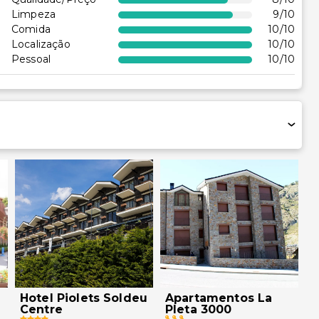
ara cadeira de rodas
Limpeza
9
/10
Comida
10
/10
 no local acessível
Localização
10
/10
a de rodas
Pessoal
10
/10
ento acessível para
rodas
Hotel Piolets Soldeu
Apartamentos La
Centre
Pleta 3000