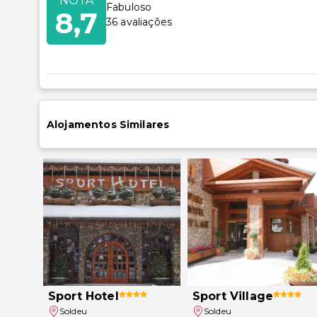
NOTA
Piscina infantil
Fabuloso
acessível p
8,7
36
avaliações
Restaurante
para cadeir
Estacionam
cadeira de 
Alojamentos Similares
Sport Hotel
Sport Village
Soldeu
Soldeu