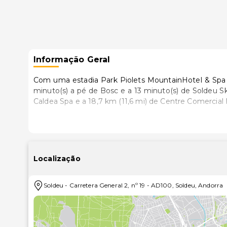
Informação Geral
Com uma estadia Park Piolets MountainHotel & Spa 
minuto(s) a pé de Bosc e a 13 minuto(s) de Soldeu Ski Resort. Este hotel para famílias está a 1
Caldea Spa e a 18,7 km (11,6 mi) de Centre Comercial
Sinta-se em casa num dos 150 quartos com um min
internet sem fios permite-lhe estar sempre contactá
satélite. As casas de banho têm secadores de cabelo 
Localização
Ceda à irresistível tentação de uma ida ao spa, e d
faciais. As pistas de esqui estão literalmente à port
Soldeu
-
Carretera General 2, nº 19
-
AD100
,
Soldeu
,
Andorra
health club e uma piscina interior. As facilidades adic
de baby-sitter (sobretaxa). As montanhas ficam à dist
Deleite-se com o melhor da cozinha internacional 