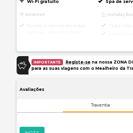
Wi-Fi gratuito
Spa de ser
Internet
Instalaçõe
Acesso à internet em áreas
Clube infant
públicas - alta velocidade
Instalações
Acesso à Internet em áreas
Sala de jog
públicas - sobretaxa
Carregador/
Wi-Fi gratuito
Registe-se
na nossa ZONA DE
IMPORTANTE
Acessibili
Estacionamento
para as suas viagens com o Mealheiro da Tr
Spa acessív
Estacionamento (taxa extra)
rodas
Garagem
Acessibilid
Avaliações
quartos sel
Piscina e Bem-estar
Recepção a
Traventia
cadeira de 
Spa de serviço completo
Piscina ace
Serviços de spa no local
de rodas
Sala(s) de tratamento de spa
Receção c