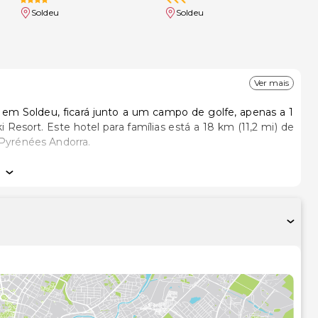
Soldeu
Soldeu
Ver mais
em Soldeu, ficará junto a um campo de golfe, apenas a 1
8 km (11,2 mi) de
 Pyrénées Andorra.
ibar. As unidades contam com uma varanda. O acesso à
vel. Ao final do dia, assista a uma seleção de canais via
e roupões.
esfrute de massagens, tratamentos corporais e tratamentos
a do deste hotel, que brinda ainda os seus clientes com um
ionais incluem Wi-fi grátis, serviços de concierge e serviço
ância de uma boleia grátis de autocarro.
no Restaurant Bufet, um restaurante onde pode apreciar