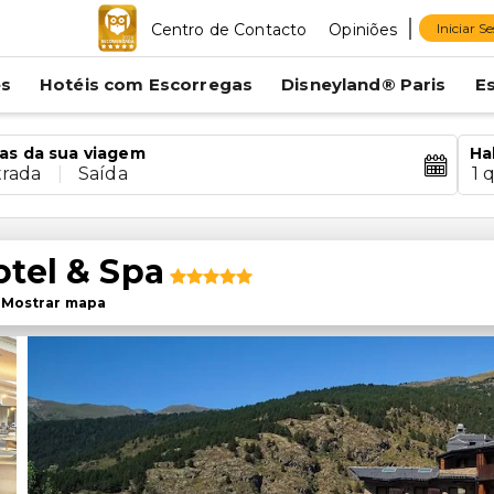
Centro de Contacto
Opiniões
Iniciar S
es
Hotéis com Escorregas
Disneyland® Paris
E
as da sua viagem
Ha
trada
|
Saída
1 
tel & Spa
-
Mostrar mapa