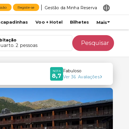
Gestão da Minha Reserva
essão
Registe-se
scapadinhas
Voo + Hotel
Bilhetes
Mais
bitação
Pesquisar
quarto. 2 pessoas
Fabuloso
NOTA
8,7
Ver
36
Avaliações