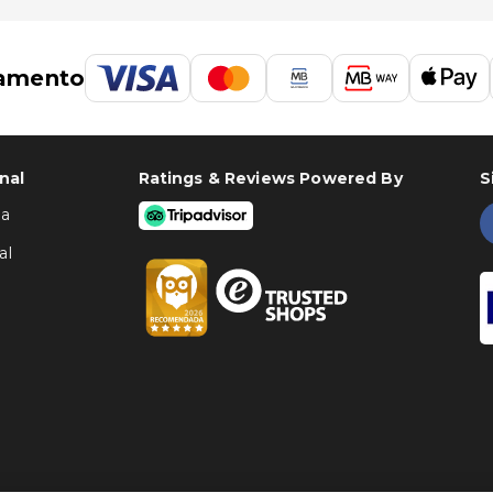
gell (LEU) - 44,7 km/27,7 mi
amento
nal
Ratings & Reviews Powered By
S
ha
al