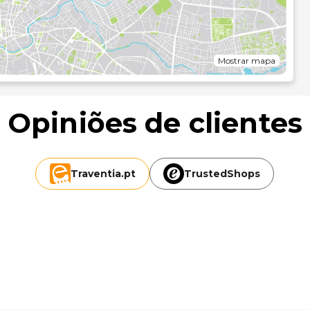
e no aconchego dos lençóis e dar uma vista de olhos pelo
 Peça o seu cocktail favorito no bar/lounge. O hotel serve
e as 11:00 mediante uma sobretaxa.
, jornais grátis no lobby e um serviço de limpeza a seco.
Mostrar mapa
ómetro mais próximo.
Opiniões de clientes
Traventia.
pt
TrustedShops
i