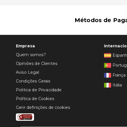
Palau de Gel - 7,3 km/4,6 mi
Teleférico TC8 Canillo - 7,4 km/4,6 mi
O aeroporto principal mais próximo é o de La Seu d'Ur
Métodos de Pag
Empresa
Internacio
Quem somos?
Espan
Opiniões de Clientes
Portug
Aviso Legal
França
Condições Gerais
Itália
Politica de Privacidade
Política de Cookies
Gerir definições de cookies