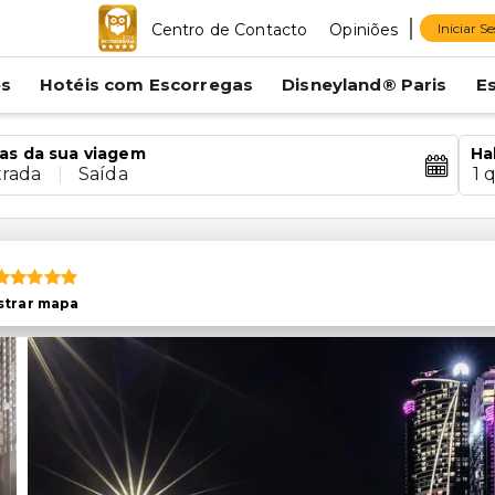
Centro de Contacto
Opiniões
Iniciar S
es
Hotéis com Escorregas
Disneyland® Paris
E
as da sua viagem
Ha
trada
|
Saída
1 
trar mapa