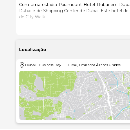
Com uma estadia Paramount Hotel Dubai em Dubai (
Dubai e de Shopping Center de Dubai. Este hotel de luxo está a 4,9 km (3 mi) de Burj Khalifa e a 5,7 km (3,5 mi)
de City Walk.
Sinta-se em casa num dos 823 quartos com ar cond
viscoelástico, edredões de penas e roupa de alta qu
estar sempre contactável. Em alternativa, assista a 
de um polibã e uma banheira separados, uma banheira 
Localização
Ceda à irresistível tentação de uma ida ao spa, e d
Dubai
-
Business Bay
-
,
Dubai
,
Emirados Árabes Unidos
faciais. Não perca as várias atividades de lazer e en
fitness. Entre as facilidades adicionais contam
presentes/quiosque de jornais.
Aproveite ainda para tomar um copo entre dois dedos 
As principais comodidades incluem jornais grátis no
24 horas. Planeia um evento em Dubai? Este hotel
reuniões, com uma área total de 148 metros quadr
(disponível 24 horas) mediante uma sobretaxa e há es