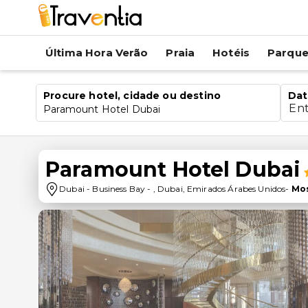
Última Hora Verão
Praia
Hotéis
Parqu
Procure hotel, cidade ou destino
Dat
En
Paramount Hotel Dubai
Paramount Hotel Dubai
Dubai
-
Business Bay
-
,
Dubai
,
Emirados Árabes Unidos
-
Mos