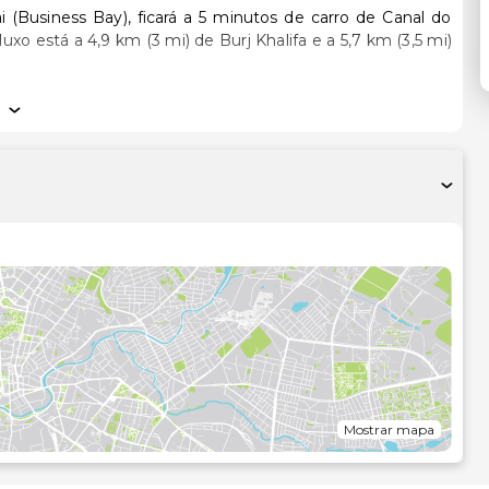
Business Bay), ficará a 5 minutos de carro de Canal do
icionado, um minibar e Smart TV. As camas têm colchões
alidade. Ligue-se à internet com e sem fios gratuita para
uma seleção de canais digitais. As casas de banho dispõem
de imersão total e um chuveiro fixo.
esfrute de massagens, tratamentos corporais e tratamentos
tretenimento, incluindo uma piscina exterior e uma sala de
-se Wi-fi grátis, serviços de concierge e uma loja de
de conversa no bar/lounge ou no bar junto à piscina.
 lobby, um serviço de limpeza a seco e uma receção aberta
 dispõe de uma zona para conferências e de 10 salas de
ados. O hotel conta com transporte de/para o aeroporto
Mostrar mapa
tacionamento com motorista grátis no local.