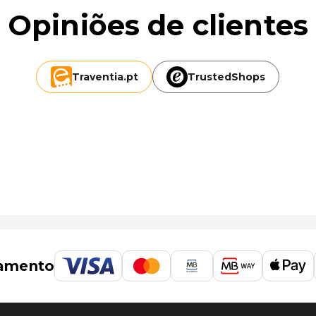
ómetro mais próximo.
Opiniões de clientes
Traventia.
pt
TrustedShops
amento
 km/8,8 mi
,9 km/23,5 mi
 - 52,7 km/32,7 mi