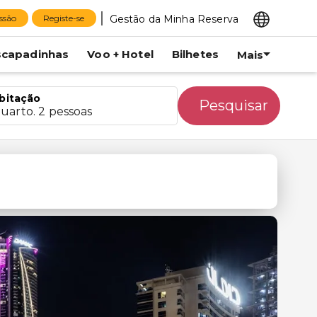
Gestão da Minha Reserva
essão
Registe-se
scapadinhas
Voo + Hotel
Bilhetes
Mais
bitação
Pesquisar
quarto. 2 pessoas