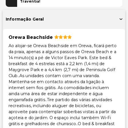
Acessibilidade no quarto (em quartos selecionados)
Traventia!
Caminho acessível para cadeira de rodas
Informação Geral
Outros serviços
Aluguer de bicicletas no local
Orewa Beachside
Serviço de lavanderia
Ao alojar-se Orewa Beachside em Orewa, ficará perto
da praia, apenas a alguns passos de Orewa Beach e a
14 minuto(s) a pé de Victor Eaves Park. Este bed &
breakfast de 4 estrelas está a 2,2 km (1,4 mi) de
Maygrove Park e a 4,4 km (2,7 mi) de Peninsula Golf
Club..As unidades contam com uma varanda.
Mantenha-se em contacto através da ligação à
internet sem fios grátis. As comodidades incluem
ainda uma área de estar independente e água
engarrafada grátis..Tire partido das várias atividades
recreativas, incluindo aluguer de bicicletas, ou
aproveite para contemplar soberbas vistas a partir da
açoteia e do jardim. O espaço inclui também Wi-Fi
grátis e grelhadores de churrasco..O bed & breakfast