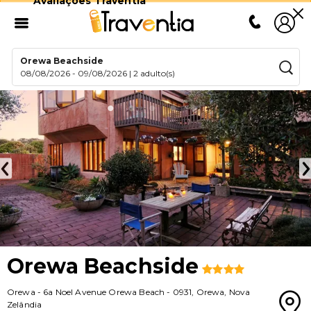
Avaliações Traventia
Orewa Beachside
08/08/2026
-
09/08/2026
|
2 adulto(s)
Orewa Beachside
Orewa
-
6a Noel Avenue Orewa Beach
-
0931
,
Orewa
,
Nova
Zelândia