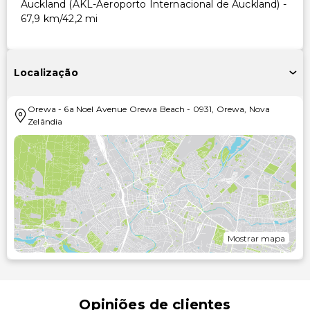
Auckland (AKL-Aeroporto Internacional de Auckland) -
67,9 km/42,2 mi
Localização
Orewa
-
6a Noel Avenue Orewa Beach
-
0931
,
Orewa
,
Nova
Zelândia
Mostrar mapa
Opiniões de clientes