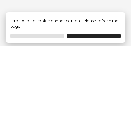
Error loading cookie banner content. Please refresh the
page.
Empresa
Quem somos?
Opiniões de Clientes
Aviso Legal
Condições Gerais
Politica de Privacidade