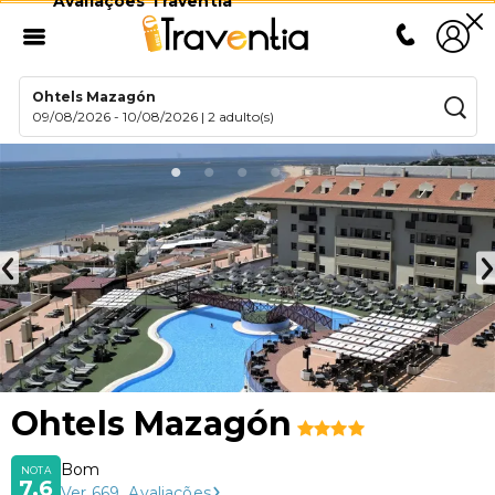
Avaliações Traventia
Ohtels Mazagón
09/08/2026
-
10/08/2026
|
2 adulto(s)
Ohtels Mazagón
Bom
NOTA
7,6
Ver
669
Avaliações