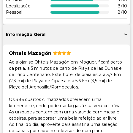
Localização
8
/10
Cofre na recepção
Pessoal
8
/10
Equipa multilíngue
Aluguer de bicicletas no local
Serviço de lavanderia
Informação Geral
Cuidado/atividades supervisionadas para crianças
(gratuito)
Ohtels Mazagón
Ao alojar-se Ohtels Mazagón em Moguer, ficará perto
da praia, a 5 minutos de carro de Playa de las Dunas e
de Pino Centenario. Este hotel de praia está a 3,7 km
(2,3 mi) de Playa de Ciparsa e a 5,6 km (3,5 mi) de
Playa del Arenosillo/Rompeculos.
Os 386 quartos climatizados oferecem uma
kitchenette, onde pode dar largas à sua veia culinária.
As unidades contam com uma varanda com mesa e
cadeiras, para saborear uma bela refeição ao ar livre.
Ao final do dia, aproveite para assistir a uma seleção
de canais por cabo no televisor de ecrã plano