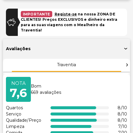
Estacionamento (taxa extra)
IMPORTANTE
Registe-se
na nossa ZONA DE
Piscina e Bem-estar
CLIENTES! Preços EXCLUSIVOS e dinheiro extra
para as suas viagens com o Mealheiro da
Piscina infantil
Traventia!
Instalações
Avaliações
Salas de reunião
Clube infantil (gratuito)
Traventia
Instalações de ginástica
Sala de jogos/arcade
NOTA
Bom
Estacionamento para bicicletas disponível
7,6
669
avaliações
Espaço para conferências
Acessibilidade
Quartos
8
/10
Serviço
8
/10
Acessibilidade no quarto (em quartos selecionados)
Qualidade/Preço
8
/10
Limpeza
7
/10
Outros serviços
Comida
7
/10