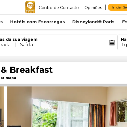
Centro de Contacto
Opiniões
Iniciar S
es
Hotéis com Escorregas
Disneyland® Paris
E
as da sua viagem
Ha
trada
|
Saída
1 
& Breakfast
rar mapa