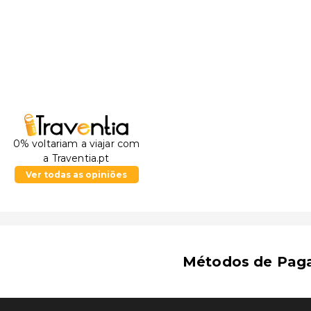
Lake Rotoroa - 44,5 km/27,6 mi
Hamilton Central Business District - 45,2 km/28,1 mi
Waterworld - 45,6 km/28,4 mi
Seddon Park - 45,9 km/28,5 mi
Waikato Stadium - 45,9 km/28,6 mi
Founders Theatre - 46 km/28,6 mi
O aeroporto principal mais próximo é o de Hamilton 
mi
0% voltariam a viajar com
a Traventia.pt
Ver todas as opiniões
Métodos de Pag