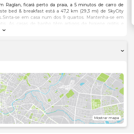
 Raglan, ficará perto da praia, a 5 minutos de carro de
ns..Sinta-se em casa num dos 9 quartos. Mantenha-se em
átis. As casas de banho têm artigos de higiene grátis e
fetuada diária e poderá solicitar ferros/tábuas de
ardim ou tire partido das várias comodidades e serviços ao
ursões/compra de bilhetes. O espaço dispõe também de uma
rasco..Comece as suas manhãs da melhor forma com um
te entre as 7:30 e as 9:30..A receção está aberta durante
ara o aeroporto e existe, também, estacionamento grátis no
o quilómetro mais próximo.
Mostrar mapa