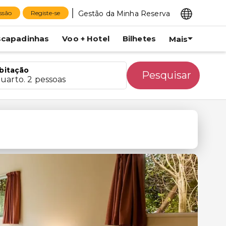
Gestão da Minha Reserva
essão
Registe-se
scapadinhas
Voo + Hotel
Bilhetes
Mais
bitação
Pesquisar
quarto. 2 pessoas