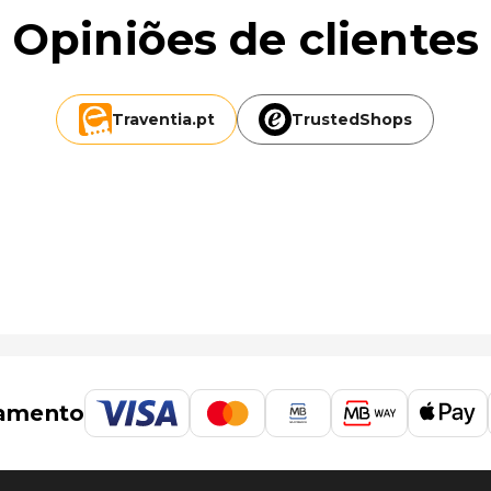
Opiniões de clientes
Traventia.
pt
TrustedShops
(HLZ-Aeroporto Internacional de Hamilton) - 58,6 km/36,4
amento