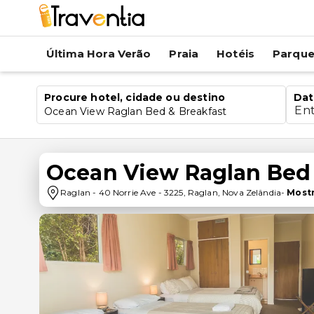
Última Hora Verão
Praia
Hotéis
Parqu
Procure hotel, cidade ou destino
Dat
En
Ocean View Raglan Bed & Breakfast
Ocean View Raglan Bed 
Raglan
-
40 Norrie Ave
-
3225
,
Raglan
,
Nova Zelândia
-
Most