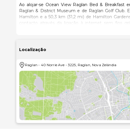
Ao alojar-se Ocean View Raglan Bed & Breakfast em
Raglan & District Museum e de Raglan Golf Club. Este bed & breakfast está a 47,2 km (29,3 mi) de SkyCity
Hamilton e a 50,3 km (31,2 mi) de Hamilton Garde
contacto através da ligação à internet sem fios gr
secadores de cabelo. A limpeza dos quartos é e
engomar..Desfrute de fantásticas vistas a partir do j
seu dispor, incluindo Wi-Fi grátis e apoio para exc
área para piqueniques e de grelhadores de chur
Localização
pequeno-almoço continental grátis, servido diariamen
um horário limitado. Poderá solicitar transporte de/p
Raglan
-
40 Norrie Ave
-
3225
,
Raglan
,
Nova Zelândia
local..As distâncias são apresentadas à 0,1 milha e a
Raglan & District Museum - 0,6 km/0,4 mi
Raglan Golf Club - 2 km/1,3 mi
Ngarunui Beach - 3,8 km/2,3 mi
Whale Bay - 7,8 km/4,9 mi
Mount Karioi - 13,9 km/8,6 mi
Bridal Veil Falls - 20,1 km/12,5 mi
Ruapuke Beach - 21,9 km/13,6 mi
Waingaro Hot Springs - 31,1 km/19,3 mi
Mount Pirongia - 44 km/27,4 mi