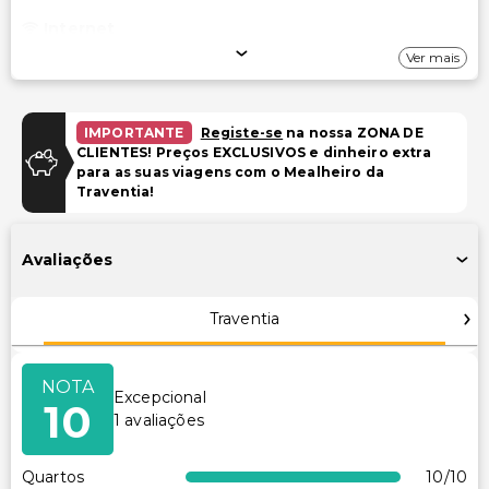
Internet
Ver mais
Wi-Fi gratuito
Estacionamento
IMPORTANTE
Registe-se
na nossa ZONA DE
CLIENTES! Preços EXCLUSIVOS e dinheiro extra
Estacionamento gratuito
para as suas viagens com o Mealheiro da
Traventia!
Piscina e Bem-estar
Spa de serviço completo
Avaliações
Serviços de spa no local
Sala(s) de tratamento de spa
Traventia
Instalações
NOTA
Excepcional
Armazenamento seguro para bicicletas
10
1
avaliações
Instalações de ginástica
Caixa multibanco/serviços bancários
Quartos
10
/10
Estacionamento para bicicletas disponível