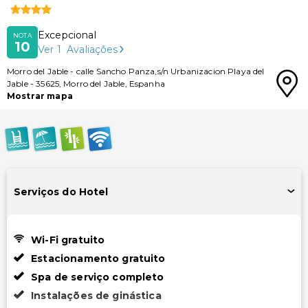
Excepcional
NOTA
10
Ver
1
Avaliações
Morro del Jable
-
calle Sancho Panza,s/n Urbanizacion Playa del
Jable
-
35625
,
Morro del Jable
,
Espanha
Mostrar mapa
Serviços do Hotel
Wi-Fi gratuito
Estacionamento gratuito
Spa de serviço completo
Instalações de ginástica