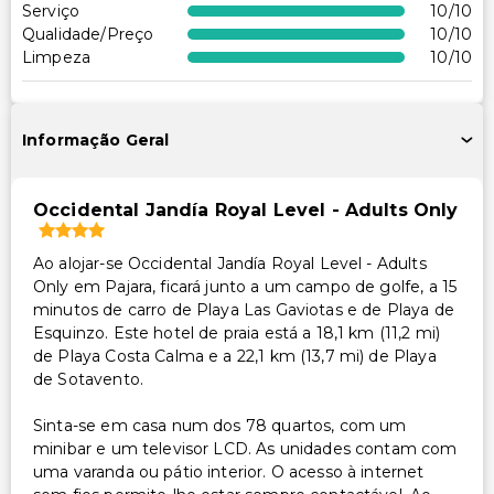
Serviço
10
/10
Qualidade/Preço
10
/10
Outros serviços
Limpeza
10
/10
Troca de lençóis (mediante solicitação)
Cofre na recepção
Informação Geral
Serviço de limpeza sob pedido
Equipa multilíngue
Salva-vidas no local
Occidental Jandía Royal Level - Adults Only
Aluguer de bicicletas no local
Ao alojar-se Occidental Jandía Royal Level - Adults
Serviço de lavanderia
Only em Pajara, ficará junto a um campo de golfe, a 15
Serviço de lavanderia/lavagem a seco
minutos de carro de Playa Las Gaviotas e de Playa de
Troca de toalhas (mediante solicitação)
Esquinzo. Este hotel de praia está a 18,1 km (11,2 mi)
de Playa Costa Calma e a 22,1 km (13,7 mi) de Playa
de Sotavento.
Sinta-se em casa num dos 78 quartos, com um
minibar e um televisor LCD. As unidades contam com
uma varanda ou pátio interior. O acesso à internet