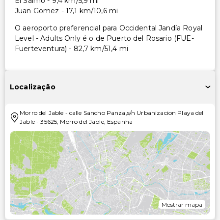
El Salmo - 9,4 km/5,9 mi
Juan Gomez - 17,1 km/10,6 mi
O aeroporto preferencial para Occidental Jandía Royal
Level - Adults Only é o de Puerto del Rosario (FUE-
Fuerteventura) - 82,7 km/51,4 mi
Localização
Morro del Jable
-
calle Sancho Panza,s/n Urbanizacion Playa del
Jable
-
35625
,
Morro del Jable
,
Espanha
Mostrar mapa