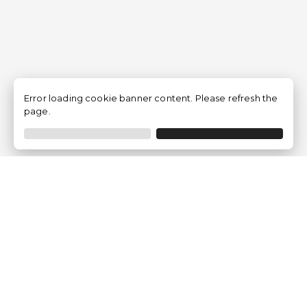
Error loading cookie banner content. Please refresh the
page.
Empresa
Quem somos?
Opiniões de Clientes
Aviso Legal