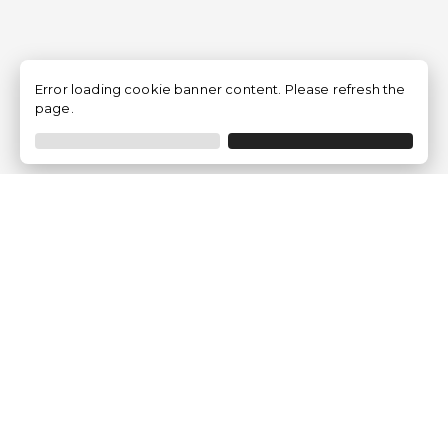
Error loading cookie banner content. Please refresh the
page.
Empresa
Quem somos?
Opiniões de Clientes
Aviso Legal
Condições Gerais
Politica de Privacidade