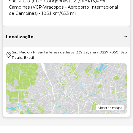
São Paulo (CGH-Congonhas) - 21,5 km/13,4 mi
Campinas (VCP-Viracopos - Aeroporto Internacional
de Campinas) - 105,1 km/65,3 mi
Localização
São Paulo
-
R. Santa Teresa de Jesus, 339 Jaçanã
-
02271-050
,
São
Paulo
,
Brasil
Mostrar mapa