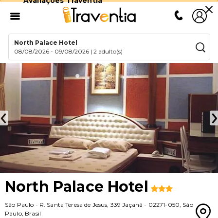
Avaliações Traventia
North Palace Hotel
08/08/2026
-
09/08/2026
|
2 adulto(s)
North Palace Hotel
São Paulo
-
R. Santa Teresa de Jesus, 339 Jaçanã
-
02271-050
,
São
Paulo
,
Brasil