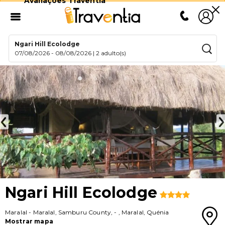
Avaliações Traventia
Ngari Hill Ecolodge
07/08/2026
-
08/08/2026
|
2 adulto(s)
Ngari Hill Ecolodge
Maralal
-
Maralal, Samburu County,
-
,
Maralal
,
Quénia
Mostrar mapa