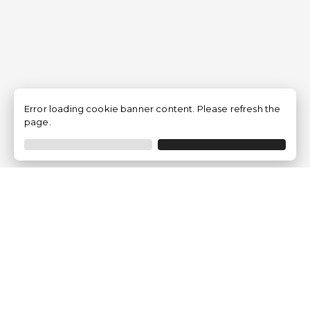
Error loading cookie banner content. Please refresh the
page.
Empresa
Quem somos?
Opiniões de Clientes
Aviso Legal