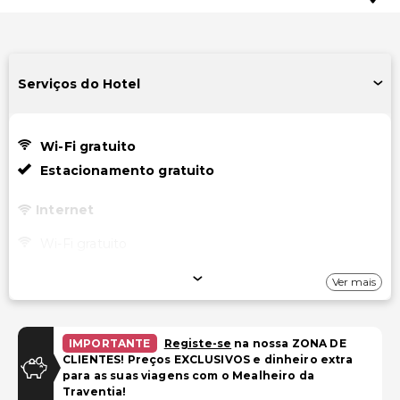
Serviços do Hotel
Wi-Fi gratuito
Estacionamento gratuito
Internet
Wi-Fi gratuito
Estacionamento
Ver mais
Estacionamento gratuito com manobrista
Estacionamento gratuito
IMPORTANTE
Registe-se
na nossa ZONA DE
CLIENTES! Preços EXCLUSIVOS e dinheiro extra
Estacionamento prolongado gratuito
para as suas viagens com o Mealheiro da
Estacionamento gratuito para RV, autocarro, camião
Traventia!