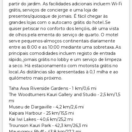
partir do jardim. As facilidades adicionais incluem Wi-Fi
grátis, serviços de concierge e uma loja de
presentes/quiosque de jornais. É fácil chegar às
grandes lojas com o autocarro grátis do hotel..Se
quiser petiscar no conforto dos lençóis, dê uma vista
de olhos pela ementa do serviço de quarto. O motel
serve pequenos-almoços continentais diariamente
entre as 8:00 e as 10:00 mediante uma sobretaxa..As
principais comodidades incluem registo de entrada
rápido, jornais grátis no lobby e um serviço de limpeza
a seco. Há estacionamento com motorista grátis no
local..As distâncias são apresentadas à 0,1 milha e ao
quilómetro mais próximo.
Taha Awa Riverside Gardens - 1 km/0,6 mi
The Woodturners Kauri Gallery and Studio - 2,5 km/1,5
mi
Museu de Dargaville - 4,2 km/2,6 mi
Kaipara Harbour - 25 km/15,5 mi
Kai Iwi Lakes - 40,6 km/25,2 mi
Trounson Kauri Park - 42,3 km/26,3 mi
Maunganui Bluff - 43,8 km/27,2 mi