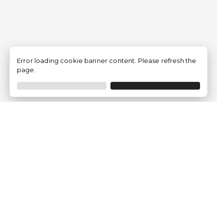
Error loading cookie banner content. Please refresh the
page.
Empresa
Quem somos?
Opiniões de Clientes
Aviso Legal
Condições Gerais