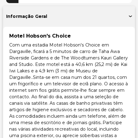
Instalações
Informação Geral
Área para piquenique
Carregador/portaria
Motel Hobson's Choice
Acessibilidade
Com uma estadia Motel Hobson's Choice em
Dargaville, ficará a 5 minutos de carro de Taha Awa
Acessibilidade no quarto (em quartos selecionados)
Riverside Gardens e de The Woodturners Kauri Gallery
and Studio. Este motel está a 40,6 km (25,2 mi) de Kai
Outros serviços
Iwi Lakes e a 4,9 km (3 mi) de Museu de
Dargaville..Sinta-se em casa num dos 21 quartos, com
Cofre na recepção
um frigorífico e um televisor de ecrã plano. O acesso à
Equipa multilíngue
internet sem fios grátis permite-lhe ficar sempre em
contacto. Ao final do dia, assista a uma seleção de
Serviço de lavanderia
canais via satélite. As casas de banho privativas têm
Check-in expresso
artigos de higiene exclusivos e secadores de cabelo.
Serviço de lavanderia/lavagem a seco
As comodidades incluem ainda um telefone, além de
uma mesa de escritório e de jornais grátis..Participe
nas várias atividades recreativas do local, incluindo
uma piscina exterior, ou aprecie soberbas vistas a