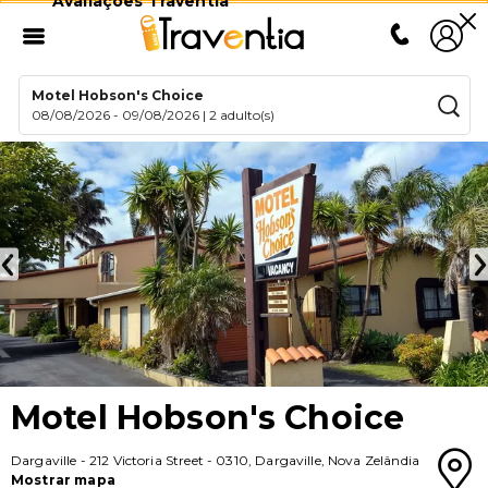
Avaliações Traventia
Motel Hobson's Choice
08/08/2026
-
09/08/2026
|
2 adulto(s)
Motel Hobson's Choice
Dargaville
-
212 Victoria Street
-
0310
,
Dargaville
,
Nova Zelândia
Mostrar mapa