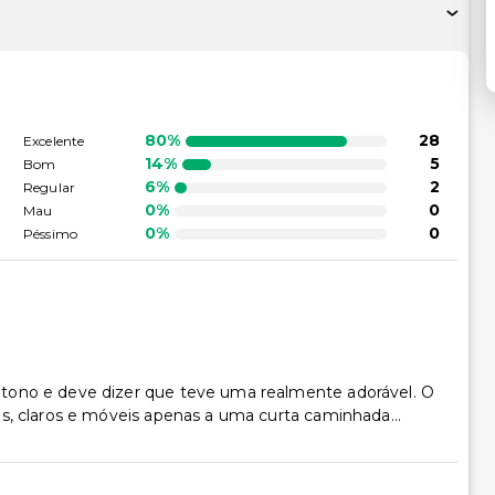
80%
28
Excelente
14%
5
Bom
6%
2
Regular
0%
0
Mau
0%
0
Péssimo
tono e deve dizer que teve uma realmente adorável. O
s, claros e móveis apenas a uma curta caminhada...