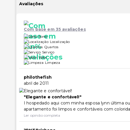
Avaliações
Com base em 35 avaliações
Sono
Localização
Quartos
Serviço
Valor
Limpeza
philothefish
abril de 2011
Elegante e confortável!
I hospedado aqui com minha esposa lynn última ou
apartamento foi limpos e confortáveis com colorida
Ler opinião completa