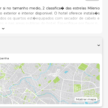
si no tamanho medio, 2 classifica� das estrelas Milenio
xterior e interior disponivel. O hotel oferece instala�s
Todos os quartos est�equipados com secador de cabelo e
os e nas areas publicas do hotel. Especifique por favor no
ternet disponivel. As maquinas de fazer cha e cafe
dicional. Um servi�de transporte ate o aeroporto esta
ma�. Os hospedes podem usar o servi�de concierge que e
panha
Mostrar mapa