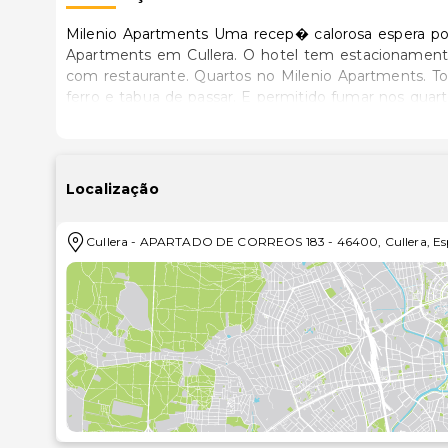
Milenio Apartments Uma recep� calorosa espera por 
Apartments em Cullera. O hotel tem estacionamento e
com restaurante. Quartos no Milenio Apartments. 
ferro e tabua de passar. E permitido fumar nos quart
momento da reserva. Os quartos tem wireless in
est�disponiveis em todos os quartos. Informa� a
disponivel no hotell. Bem vindos animais de esti
oferecido pelo hotel.
Localização
Cullera
-
APARTADO DE CORREOS 183
-
46400
,
Cullera
,
Es