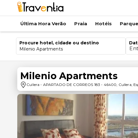
Última Hora Verão
Praia
Hotéis
Parqu
Procure hotel, cidade ou destino
Dat
En
Milenio Apartments
Milenio Apartments
Cullera
-
APARTADO DE CORREOS 183
-
46400
,
Cullera
,
Es