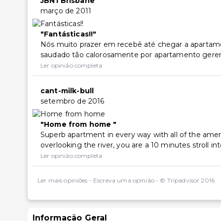
JBNTBrisbane
março de 2011
Fantásticas!!
Nós muito prazer em recebê até chegar a apartame
saudado tão calorosamente por apartamento geren
Ler opinião completa
cant-milk-bull
setembro de 2016
Home from home
Superb apartment in every way with all of the ame
overlooking the river, you are a 10 minutes stroll in
Ler opinião completa
Ler mais opiniões
-
Escreva uma opinião
-
© Tripadvisor 2016
Informação Geral