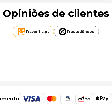
Opiniões de clientes
Traventia.
pt
TrustedShops
amento