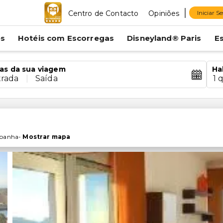
Centro de Contacto
Opiniões
Iniciar S
es
Hotéis com Escorregas
Disneyland® Paris
E
as da sua viagem
Ha
trada
|
Saída
1 
panha
-
Mostrar mapa