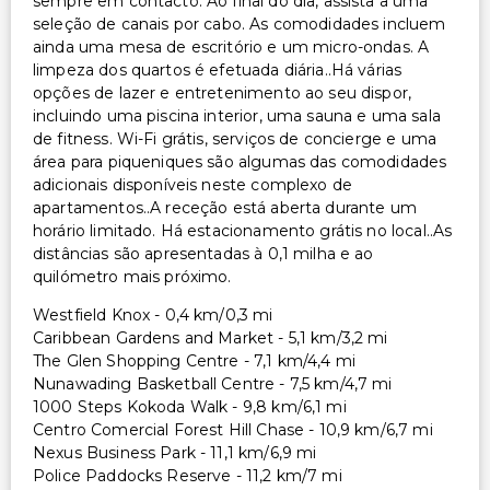
sempre em contacto. Ao final do dia, assista a uma
seleção de canais por cabo. As comodidades incluem
ainda uma mesa de escritório e um micro-ondas. A
limpeza dos quartos é efetuada diária..Há várias
opções de lazer e entretenimento ao seu dispor,
incluindo uma piscina interior, uma sauna e uma sala
de fitness. Wi-Fi grátis, serviços de concierge e uma
área para piqueniques são algumas das comodidades
adicionais disponíveis neste complexo de
apartamentos..A receção está aberta durante um
horário limitado. Há estacionamento grátis no local..As
distâncias são apresentadas à 0,1 milha e ao
quilómetro mais próximo.
Westfield Knox - 0,4 km/0,3 mi
Caribbean Gardens and Market - 5,1 km/3,2 mi
The Glen Shopping Centre - 7,1 km/4,4 mi
Nunawading Basketball Centre - 7,5 km/4,7 mi
1000 Steps Kokoda Walk - 9,8 km/6,1 mi
Centro Comercial Forest Hill Chase - 10,9 km/6,7 mi
Nexus Business Park - 11,1 km/6,9 mi
Police Paddocks Reserve - 11,2 km/7 mi