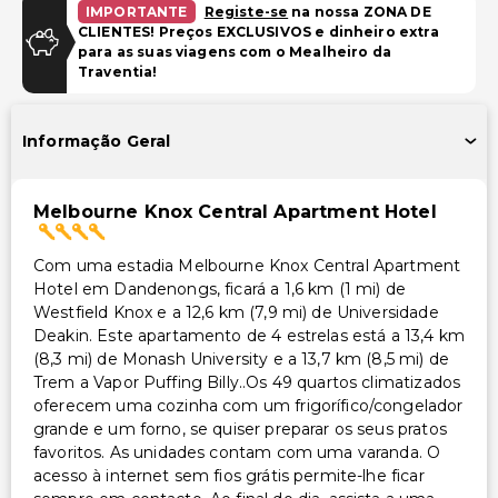
Estacionamento (taxa extra)
IMPORTANTE
Registe-se
na nossa ZONA DE
CLIENTES! Preços EXCLUSIVOS e dinheiro extra
para as suas viagens com o Mealheiro da
Instalações
Traventia!
Piscina
Instalações de ginástica
Informação Geral
Área para piquenique
Acessibilidade
Melbourne Knox Central Apartment Hotel
Recepção acessível para cadeira de rodas
Com uma estadia Melbourne Knox Central Apartment
Piscina acessível para cadeira de rodas
Hotel em Dandenongs, ficará a 1,6 km (1 mi) de
Centro de fitness acessível para cadeira de rodas
Westfield Knox e a 12,6 km (7,9 mi) de Universidade
Deakin. Este apartamento de 4 estrelas está a 13,4 km
Caminho acessível para cadeira de rodas
(8,3 mi) de Monash University e a 13,7 km (8,5 mi) de
Estacionamento acessível para cadeira de rodas
Trem a Vapor Puffing Billy..Os 49 quartos climatizados
oferecem uma cozinha com um frigorífico/congelador
Outros serviços
grande e um forno, se quiser preparar os seus pratos
favoritos. As unidades contam com uma varanda. O
Check-out expresso
acesso à internet sem fios grátis permite-lhe ficar
Serviço de lavanderia