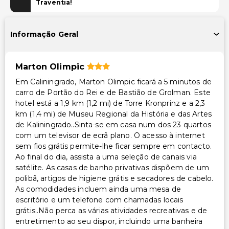
Transporte para o aeroporto (custo adicional)
Traventia!
Acessibilidade
Informação Geral
Acessível para cadeira de rodas – não
Marton Olimpic
Em Caliningrado, Marton Olimpic ficará a 5 minutos de
carro de Portão do Rei e de Bastião de Grolman. Este
hotel está a 1,9 km (1,2 mi) de Torre Kronprinz e a 2,3
km (1,4 mi) de Museu Regional da História e das Artes
de Kaliningrado..Sinta-se em casa num dos 23 quartos
com um televisor de ecrã plano. O acesso à internet
sem fios grátis permite-lhe ficar sempre em contacto.
Ao final do dia, assista a uma seleção de canais via
satélite. As casas de banho privativas dispõem de um
polibã, artigos de higiene grátis e secadores de cabelo.
As comodidades incluem ainda uma mesa de
escritório e um telefone com chamadas locais
grátis..Não perca as várias atividades recreativas e de
entretimento ao seu dispor, incluindo uma banheira