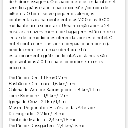
de hidromassagem. O espaço oferece ainda internet
sem fios grátis e apoio para excursões/compra de
bilhetes..O hotel serve pequenos-almoços
continentais diariamente entre as 7:00 e as 10:00
mediante uma sobretaxa..Uma receção aberta 24
horas e armazenamento de bagagem estão entre o
leque de comodidades oferecidas por este hotel. O
hotel conta com transporte de/para o aeroporto (a
pedido) mediante uma sobretaxa e há
estacionamento grátis no local..As distâncias são
apresentadas à 0,1 milha e ao quilómetro mais
próximo.
Portão do Rei - 1,1 km/0,7 mi
Bastião de Grolman - 1,6 km/1 mi
Galeria de Arte de Kaliningrado - 1,8 km/1,1 mi
Torre Kronprinz - 1,9 km/1,2 mi
Igreja de Cruz - 2,1 km/1,3 mi
Museu Regional da História e das Artes de
Kaliningrado - 2,2 km/1,4 mi
Ponte de Madeira - 2,3 km/1,5 mi
Portão de Rossgarten - 2,4 km/1,5 mi