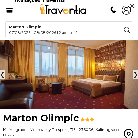
Avaliações Traventia
Marton Olimpic
07/08/2026
-
08/08/2026
|
2 adulto(s)
Marton Olimpic
Kaliningrado
-
Moskovskiy Prospekt, 175
-
236006
,
Kaliningrado
,
Rússia