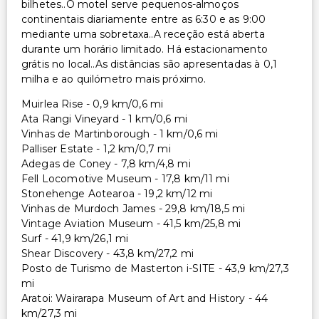
bilhetes..O motel serve pequenos-almoços
continentais diariamente entre as 6:30 e as 9:00
mediante uma sobretaxa..A receção está aberta
durante um horário limitado. Há estacionamento
grátis no local..As distâncias são apresentadas à 0,1
milha e ao quilómetro mais próximo.
Muirlea Rise - 0,9 km/0,6 mi
Ata Rangi Vineyard - 1 km/0,6 mi
Vinhas de Martinborough - 1 km/0,6 mi
Palliser Estate - 1,2 km/0,7 mi
Adegas de Coney - 7,8 km/4,8 mi
Fell Locomotive Museum - 17,8 km/11 mi
Stonehenge Aotearoa - 19,2 km/12 mi
Vinhas de Murdoch James - 29,8 km/18,5 mi
Vintage Aviation Museum - 41,5 km/25,8 mi
Surf - 41,9 km/26,1 mi
Shear Discovery - 43,8 km/27,2 mi
Posto de Turismo de Masterton i-SITE - 43,9 km/27,3
mi
Aratoi: Wairarapa Museum of Art and History - 44
km/27,3 mi