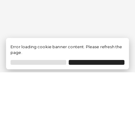
Error loading cookie banner content. Please refresh the
page.
Empresa
Quem somos?
Opiniões de Clientes
Aviso Legal