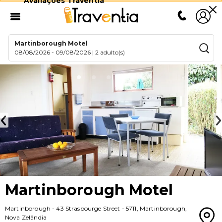
Avaliações Traventia
Martinborough Motel
08/08/2026
-
09/08/2026
|
2 adulto(s)
Martinborough Motel
Martinborough
-
43 Strasbourge Street
-
5711
,
Martinborough
,
Nova Zelândia