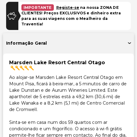
Estacionamento gratuito
IMPORTANTE
Registe-se
na nossa ZONA DE
CLIENTES! Preços EXCLUSIVOS e dinheiro extra
Estacionamento gratuito para RV, autocarro, camião
para as suas viagens com o Mealheiro da
Traventia!
Instalações
Armazenamento seguro para bicicletas
Informação Geral
Estacionamento para bicicletas disponível
Área para piquenique
Marsden Lake Resort Central Otago
Espaço para conferências
Ao alojar-se Marsden Lake Resort Central Otago em
Acessibilidade
Mount Pisa, ficará à beira-mar, a 5 minutos de carro de
Acessível para cadeira de rodas
Lake Dunstan e de Aurum Wineries Limited. Este
aparthotel de 5 estrelas está a 49,2 km (30,6 mi) de
Acessibilidade no quarto (em quartos selecionados)
Lake Wanaka e a 8,2 km (5,1 mi) de Centro Comercial
Restaurante no local acessível para cadeira de rodas
de Cromwell.
Caminho acessível para cadeira de rodas
Sinta-se em casa num dos 59 quartos com ar
Estacionamento acessível para cadeira de rodas
condicionado e um frigorífico. O acesso à wi-fi grátis
permite-lhe ficar sempre em contacto. Ao final do dia,
Outros serviços