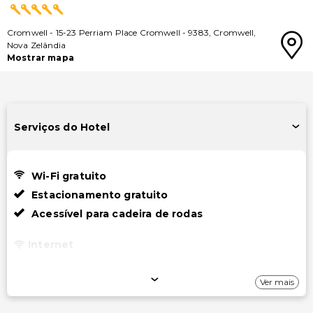
Cromwell
-
15-23 Perriam Place Cromwell
-
9383
,
Cromwell
,
Nova Zelândia
Mostrar mapa
Serviços do Hotel
Wi-Fi gratuito
Estacionamento gratuito
Acessível para cadeira de rodas
Internet
Wi-Fi gratuito
Ver mais
Estacionamento