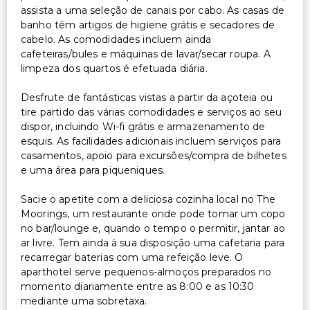
assista a uma seleção de canais por cabo. As casas de
banho têm artigos de higiene grátis e secadores de
Troca de lençóis (mediante solicitação)
cabelo. As comodidades incluem ainda
Cofre na recepção
cafeteiras/bules e máquinas de lavar/secar roupa. A
Serviço de limpeza sob pedido
limpeza dos quartos é efetuada diária.
Armazenamento de esqui
Desfrute de fantásticas vistas a partir da açoteia ou
Serviço de lavanderia
tire partido das várias comodidades e serviços ao seu
Troca de toalhas (mediante solicitação)
dispor, incluindo Wi-fi grátis e armazenamento de
esquis. As facilidades adicionais incluem serviços para
casamentos, apoio para excursões/compra de bilhetes
e uma área para piqueniques.
Sacie o apetite com a deliciosa cozinha local no The
Moorings, um restaurante onde pode tomar um copo
no bar/lounge e, quando o tempo o permitir, jantar ao
ar livre. Tem ainda à sua disposição uma cafetaria para
recarregar baterias com uma refeição leve. O
aparthotel serve pequenos-almoços preparados no
momento diariamente entre as 8:00 e as 10:30
mediante uma sobretaxa.