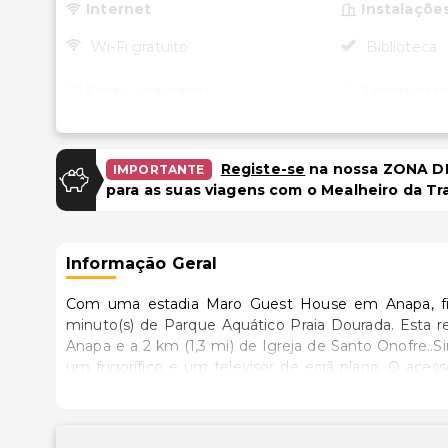
Internet
Instalaçõe
Wi-Fi gratuito
Biblioteca
Estacionamento
Transport
Estacionamento gratuito
Transporte 
(custo adici
Registe-se
na nossa ZONA DE
IMPORTANTE
para as suas viagens com o Mealheiro da Tr
Informação Geral
Com uma estadia Maro Guest House em Anapa, fic
minuto(s) de Parque Aquático Praia Dourada. Esta residencial está a 1,6 km (1 mi) de Museu Arqueológico de
Anapa e a 2 km (1,3 mi) de Igreja de Santo Onofre..
um frigorífico e um televisor de ecrã plano. O aces
contacto. Ao final do dia, assista a uma seleção de 
polibã. As comodidades incluem ainda um cofre-forte
fantásticas vistas a partir da açoteia ou tire partido