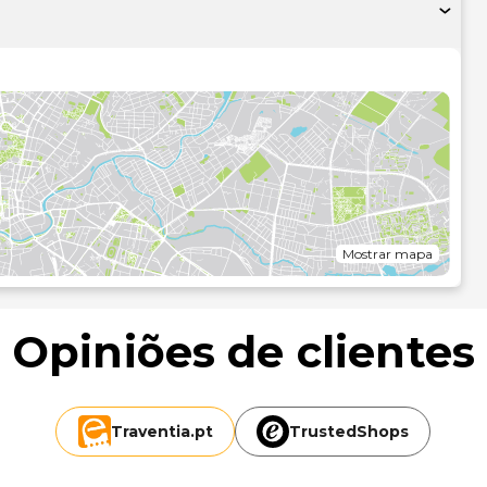
quiser petiscar no conforto dos lençóis, dê uma vista de
a de hóspedes serve pequenos-almoços continentais
 uma sobretaxa..As principais comodidades incluem
pensador de água. Poderá solicitar transporte de/para o
no local..As distâncias são apresentadas à 0,1 milha e ao
Mostrar mapa
 mi
Opiniões de clientes
-Vityazevo) - 17,4 km/10,8 mi
Traventia.
pt
TrustedShops