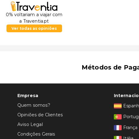
0% voltariam a viajar com
a Traventia.pt
Ver todas as opiniões
Métodos de Pag
Empresa
Internacio
Quem somos?
Espan
Opiniões de Clientes
Portug
Aviso Legal
França
Condições Gerais
Itália