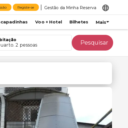
Gestão da Minha Reserva
essão
Registe-se
scapadinhas
Voo + Hotel
Bilhetes
Mais
bitação
Pesquisar
quarto. 2 pessoas