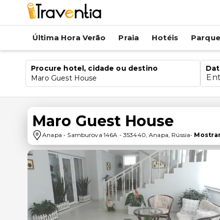
Última Hora Verão
Praia
Hotéis
Parqu
Procure hotel, cidade ou destino
Dat
En
Maro Guest House
Maro Guest House
Anapa
-
Samburova 146A
-
353440
,
Anapa
,
Rússia
-
Mostra