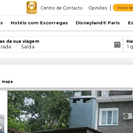
Centro de Contacto
Opiniões
Iniciar S
es
Hotéis com Escorregas
Disneyland® Paris
E
as da sua viagem
Ha
trada
|
Saída
1 
r mapa