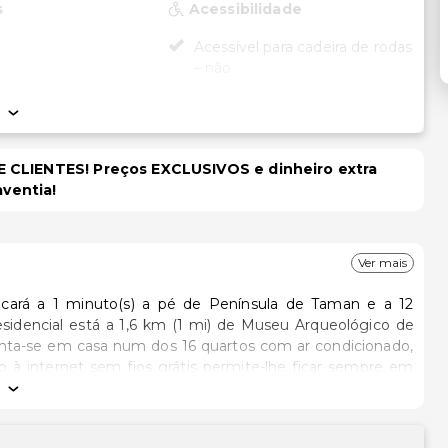
s
Acessibilidade
Acessível para cadeira de rodas
– não
e
Outros serviços
para o aeroporto
onal)
Cofre na recepção
 CLIENTES! Preços EXCLUSIVOS e dinheiro extra
Serviço de lavanderia
aventia!
Ver mais
ará a 1 minuto(s) a pé de Península de Taman e a 12
Sinta-se em casa num dos 16 quartos com ar condicionado,
so à internet sem fios grátis permite-lhe ficar sempre em
canais digitais. As casas de banho estão equipadas com um
, e a limpeza dos quartos é efetuada semanal..Desfrute de
 das várias comodidades e serviços ao seu dispor, incluindo