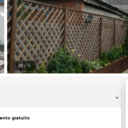
1 /
15
ento gratuito