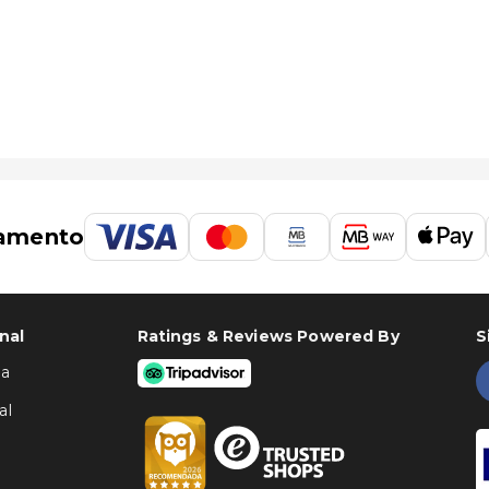
amento
nal
Ratings & Reviews Powered By
S
ha
al