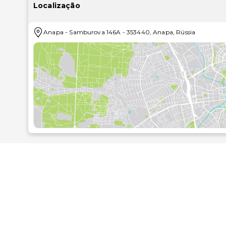
Wi-Fi grátis e uma máquina de venda automática..Se 
Localização
olhos pela ementa do serviço de quarto. A cas
diariamente entre as 8:00 e as 10:00 mediante
Anapa
-
Samburova 146A
-
353440
,
Anapa
,
Rússia
armazenamento de bagagem, uma lavandaria e um dis
aeroporto e existe, também, estacionamento limitado 
quilómetro mais próximo.
Península de Taman - 0,1 km/0,1 mi
Parque Aquático Praia Dourada - 1 km/0,6 mi
Museu Arqueológico de Anapa - 1,1 km/0,7 mi
Igreja de Santo Onofre - 1,5 km/0,9 mi
Farol - 2,3 km/1,4 mi
Delfinário - 3,8 km/2,4 mi
Reserva de Vida Selvagem Bolshoy Utrish - 9,7 km/6
Parque de Diversões de Vizantia - 15,2 km/9,5 mi
Olympia Aquapark - 16,8 km/10,5 mi
Igreja de São Jorge - 17,7 km/11 mi
Bugazskaya Kosa - 50 km/31,1 mi
O aeroporto principal mais próximo é o de Anapa (AAQ