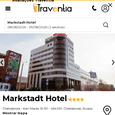
Avaliações Traventia
Markstadt Hotel
08/08/2026
-
09/08/2026
|
2 adulto(s)
Markstadt Hotel
Cheliabinsk
-
Karl Marks St 131
-
454091
,
Cheliabinsk
,
Rússia
Mostrar mapa