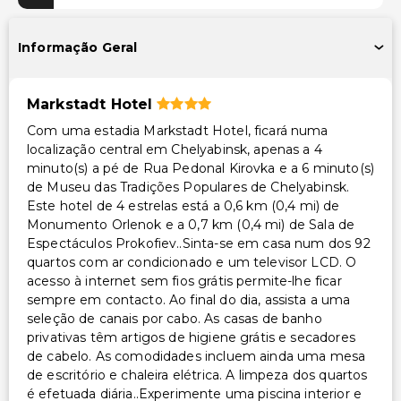
Instalações
Informação Geral
Salas de reunião
Caixa multibanco/serviços bancários
Markstadt Hotel
Espaço para conferências
Com uma estadia Markstadt Hotel, ficará numa
localização central em Chelyabinsk, apenas a 4
Transporte
minuto(s) a pé de Rua Pedonal Kirovka e a 6 minuto(s)
Transporte para o aeroporto (custo adicional)
de Museu das Tradições Populares de Chelyabinsk.
Este hotel de 4 estrelas está a 0,6 km (0,4 mi) de
Monumento Orlenok e a 0,7 km (0,4 mi) de Sala de
Acessibilidade
Espectáculos Prokofiev..Sinta-se em casa num dos 92
Acessibilidade no quarto (em quartos selecionados)
quartos com ar condicionado e um televisor LCD. O
acesso à internet sem fios grátis permite-lhe ficar
Outros serviços
sempre em contacto. Ao final do dia, assista a uma
seleção de canais por cabo. As casas de banho
Cofre na recepção
privativas têm artigos de higiene grátis e secadores
de cabelo. As comodidades incluem ainda uma mesa
Serviço de lavanderia
de escritório e chaleira elétrica. A limpeza dos quartos
Serviço de lavanderia/lavagem a seco
é efetuada diária..Experimente uma piscina interior e