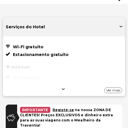
Serviços do Hotel
Wi-Fi gratuito
Estacionamento gratuito
Internet
Wi-Fi gratuito
Estacionamento
Ver mais
Estacionamento gratuito
IMPORTANTE
Registe-se
na nossa ZONA DE
Piscina e Bem-estar
CLIENTES! Preços EXCLUSIVOS e dinheiro extra
para as suas viagens com o Mealheiro da
Instalações de fitness 24 horas
Traventia!