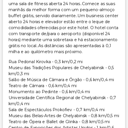
uma sala de fitness aberta 24 horas..Comece as suas
manhãs da melhor forma com um pequeno-almoço
buffet grátis, servido diariamente..Um business center
aberto 24 horas e elevador estão entre o leque de
comodidades oferecidas por este hotel. O hotel conta
com transporte de/para o aeroporto (disponível 24
horas) mediante uma sobretaxa e há estacionamento
grátis no local..As distâncias são apresentadas à 0,1
milha e ao quilómetro mais próximo.
Rua Pedonal Kirovka - 0,3 km/0,2 mi
Museu das Tradições Populares de Chelyabinsk - 0,5
km/0,3 mi
Salão de Música de Câmara e Órgão - 0,6 km/0,4 mi
Teatro de Câmara - 0,6 km/0,4 mi
Monumento ao Pedinte - 0,6 km/0,4 mi
Universidade Científica Regional de Chelyabinsk - 0,7
km/0,4 mi
Sala de Espectáculos Prokofiev - 0,7 km/0,4 mi
Museu das Belas-Artes de Chelyabinsk - 0,8 km/0,5 mi
Teatro de Ópera e Ballet de Glinka - 0,8 km/0,5 mi
Centro de Exposições dos Artistas Unidos - 1 km/0,6