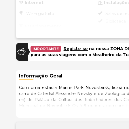
Internet
Instalaçõe
Wi-Fi gratuito
Salas de re
Biblioteca
Estacionamento
Caixa multi
bancários
Estacionamento gratuito
Espaço par
Registe-se
na nossa ZONA DE
IMPORTANTE
para as suas viagens com o Mealheiro da Tr
Acessibili
Recepção a
cadeira de 
Informação Geral
Com uma estadia Marins Park Novosibirsk, ficará n
carro de Catedral Alexandre Nevsky e de Zoológico de Novosibirsk. Este hotel de 4 est
mi) de Palácio da Cultura dos Trabalhadores dos C
Municipal de Novosibirsk..Os 419 quartos, com um f
casa. Ao final do dia, assista a uma seleção de can
internet sem fios grátis permite-lhe ficar sempre c
e de artigos de higiene grátis. As comodidades incl