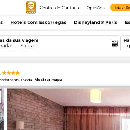
Centro de Contacto
Opiniões
Iniciar S
es
Hotéis com Escorregas
Disneyland® Paris
E
as da sua viagem
Ha
trada
|
Saída
1 
k
nodorozhni
,
Rússia
-
Mostrar mapa