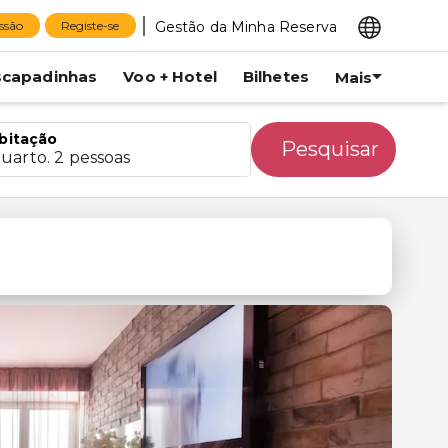
Gestão da Minha Reserva
essão
Registe-se
scapadinhas
Voo + Hotel
Bilhetes
Mais
bitação
Pesquisar
quarto. 2 pessoas