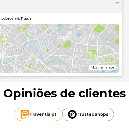
 uma discoteca e uma ida à sauna. Entre as facilidades
oja de presentes/quiosque de jornais e um cabeleireiro..O
 entre as 7:00 e as 11:00 mediante uma sobretaxa..As
nodorozhni
,
Rússia
 jornais grátis no lobby e um serviço de limpeza a seco.
spõe de uma área total de 163 metros quadrados para
s. Há estacionamento grátis no local..As distâncias são
mo.
e-Ferro - 0,6 km/0,4 mi
 mi
/0,6 mi
Mostrar mapa
Opiniões de clientes
Traventia.
pt
TrustedShops