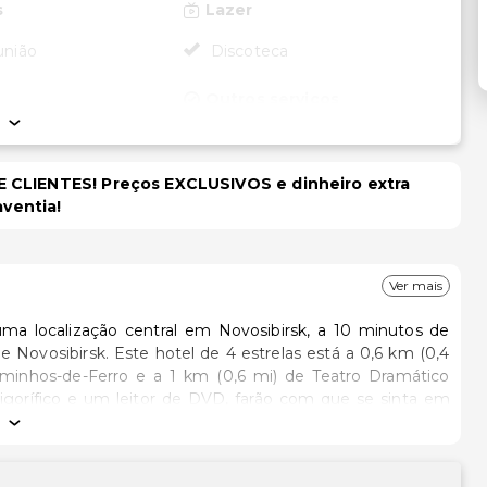
s
Lazer
união
Discoteca
Outros serviços
banco/serviços
Cofre na recepção
a conferências
Equipa multilíngue
 CLIENTES! Preços EXCLUSIVOS e dinheiro extra
Serviço de lavanderia
aventia!
dade
Serviço de lavanderia/lavagem
cessível para
a seco
rodas
Ver mais
uma localização central em Novosibirsk, a 10 minutos de
relas está a 0,6 km (0,4
aminhos-de-Ferro e a 1 km (0,6 mi) de Teatro Dramático
rigorífico e um leitor de DVD, farão com que se sinta em
ais via satélite no seu televisor LCD de 42 polegadas. A
ontactável. As casas de banho dispõem de um chuveiro fixo
uem ainda um conjunto de cortinas/cortinados opacos e um