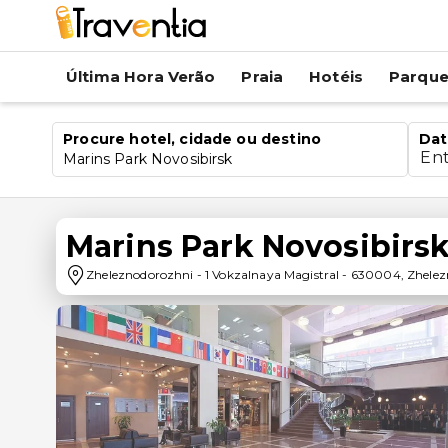
Última Hora Verão
Praia
Hotéis
Parqu
Procure hotel, cidade ou destino
Dat
En
Marins Park Novosibirsk
Marins Park Novosibirs
Zheleznodorozhni
-
1 Vokzalnaya Magistral
-
630004
,
Zhelez