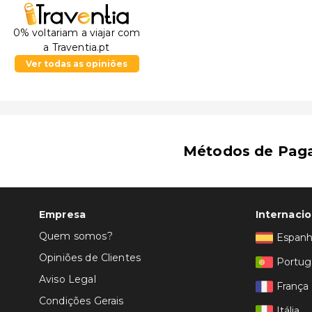
Parque Central - 1,9 km/1,2 mi
O aeroporto preferencial para Marins Park Novosibirs
0% voltariam a viajar com
a Traventia.pt
Ver todas as opiniões
Métodos de Pag
Empresa
Internacio
Quem somos?
Espan
Opiniões de Clientes
Portug
Aviso Legal
França
Condições Gerais
Itália