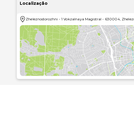
telefone com chamadas locais grátis..Experimente
Localização
adicionais contam-se internet sem fios grátis, uma l
hotel serve pequenos-almoços buffet diariamente
Zheleznodorozhni
-
1 Vokzalnaya Magistral
-
630004
,
Zhelez
principais comodidades incluem um business center,
Planeia um evento em Novosibirsk? Este hotel di
eventos, onde se incluem um centro de conferência
apresentadas à 0,1 milha e ao quilómetro mais próxi
Palácio da Cultura dos Trabalhadores dos Caminhos-d
Teatro Krasny Fakel - 1 km/0,6 mi
Teatro Dramático Municipal de Novosibirsk - 1 km/0,6
Teatro Regional de Marionetas de Novosibirsk - 1 km
Museu da Cortiça Siberiana - 1,3 km/0,8 mi
Catedral da Ascensão - 1,4 km/0,9 mi
Praça Lenine - 1,4 km/0,9 mi
Museu de Novosibirsk - 1,5 km/1 mi
Museu da História Militar Siberiana - 1,5 km/1 mi
Teatro de Ópera e Balé de Novosibirsk - 1,6 km/1 mi
Praça Pervomaisky - 1,6 km/1 mi
Estádio do Spartak - 1,7 km/1 mi
Teatro de Marionetas de Poteshki - 1,7 km/1 mi
Praça Heróis da Revolução - 1,9 km/1,2 mi