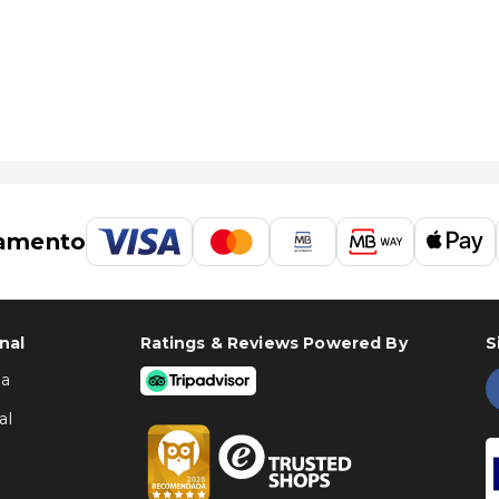
k é o de Novosibirsk (OVB-Tolmachevo) - 19,4 km/12,1 mi
amento
nal
Ratings & Reviews Powered By
S
ha
al