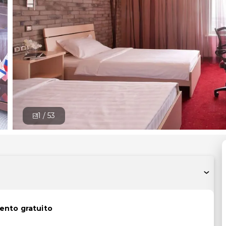
1 /
53
ento gratuito