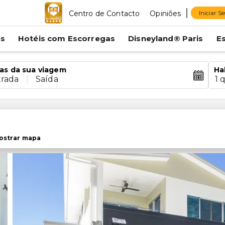
Centro de Contacto
Opiniões
Iniciar S
es
Hotéis com Escorregas
Disneyland® Paris
E
as da sua viagem
Ha
trada
|
Saída
1 
ostrar mapa