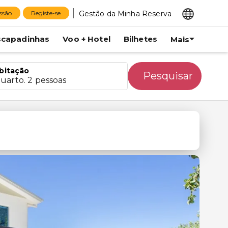
Gestão da Minha Reserva
essão
Registe-se
scapadinhas
Voo + Hotel
Bilhetes
Mais
bitação
Pesquisar
quarto. 2 pessoas