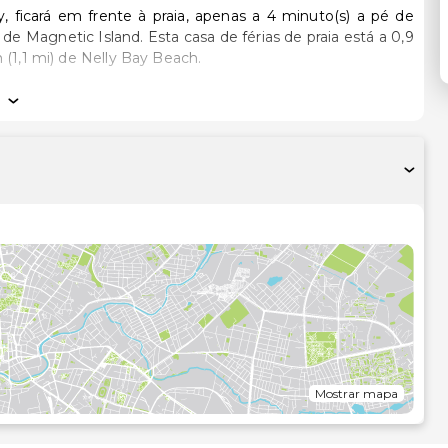
 ficará em frente à praia, apenas a 4 minuto(s) a pé de
a de férias de praia está a 0,9
 (1,1 mi) de Nelly Bay Beach.
onado e piscinas privativas. A unidade dispõe de um pátio
ozinha com um frigorífico/congelador grande, um forno e
onível inclui canais digitais e um leitor de DVD. Casa de
a de imersão total e artigos de higiene pessoal grátis.
luindo uma piscina exterior, ou aproveite para contemplar
 casa de férias.
e comodidades oferecidas por Esta casa de férias. Há
ómetro mais próximo.
Mostrar mapa