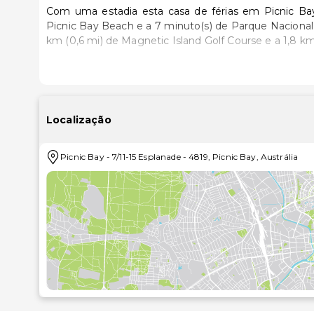
Com uma estadia esta casa de férias em Picnic Bay,
Picnic Bay Beach e a 7 minuto(s) de Parque Nacional de Magnetic Island. Esta cas
km (0,6 mi) de Magnetic Island Golf Course e a 1,8 km
Sinta-se em casa nesta casa de férias com ar condici
interior com mesa e cadeiras. Tem ao seu dispor c
uma placa de cozinha. O leque de entretenimento disp
banho privativa com polibã/banheira separados, banheir
Localização
Tire partido das várias atividades recreativas, inc
Picnic Bay
-
7/11-15 Esplanade
-
4819
,
Picnic Bay
,
Austrália
soberbas vistas a partir da açoteia e do jardim.
Para recarregar baterias, dirija-se ao restaurante desta
Uma lavandaria e elevador estão entre o leque d
estacionamento grátis no local.
As distâncias são apresentadas à 0,1 milha e ao quil
Picnic Bay Beach - 0,3 km/0,2 mi
Parque Nacional de Magnetic Island - 0,6 km/0,4 mi