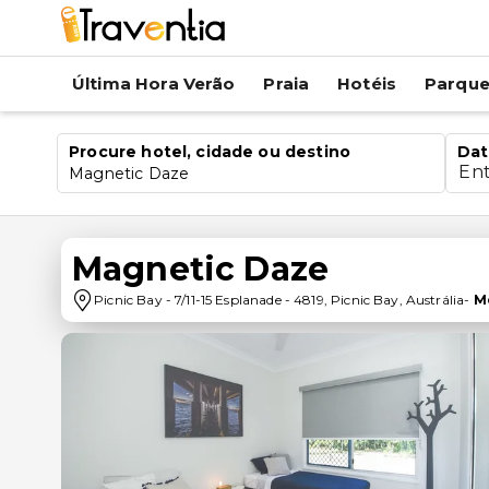
Última Hora Verão
Praia
Hotéis
Parqu
Procure hotel, cidade ou destino
Dat
En
Magnetic Daze
Magnetic Daze
Picnic Bay
-
7/11-15 Esplanade
-
4819
,
Picnic Bay
,
Austrália
-
M