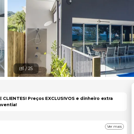
1 /
25
 CLIENTES! Preços EXCLUSIVOS e dinheiro extra
aventia!
Ver mais