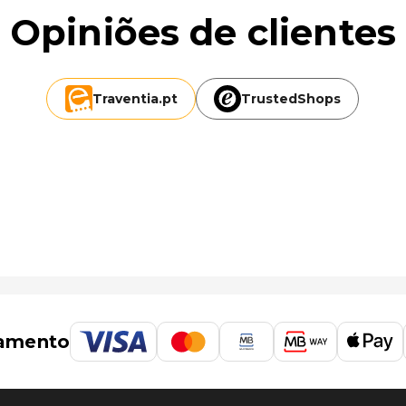
Opiniões de clientes
Traventia.
pt
TrustedShops
6,3 mi
 Queensland (TSV) - 23,9 km/14,9 mi
amento